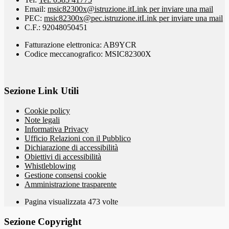
Email:
msic82300x@istruzione.it
Link per inviare una mail
PEC:
msic82300x@pec.istruzione.it
Link per inviare una mail
C.F.: 92048050451
Fatturazione elettronica: AB9YCR
Codice meccanografico: MSIC82300X
Sezione Link Utili
Cookie policy
Note legali
Informativa Privacy
Ufficio Relazioni con il Pubblico
Dichiarazione di accessibilità
Obiettivi di accessibilità
Whistleblowing
Gestione consensi cookie
Amministrazione trasparente
Pagina visualizzata
473
volte
Sezione Copyright