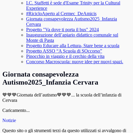
I.C. Staffetti è sede d'Esame Trinity per la Cultural
Experience
#RicicloAperto al Cermec_DeAmicis
Giornata consapevolezza Autismo2025_Infanzia
Cervara
Progetto "Va dove ti porta il bus" 2024
Inaugurazione dell’apiario didattico comunale sul
Monte di Pasta
Progetto Educare alla Lettura- Stare bene a scuola
Progetto ASSO “A Scuola di SOccorso”
Pinocchio in viaggio e il cerchio della vita
Concorso Macroscuola: nuove idee per nuovi spazi.
Giornata consapevolezza
Autismo2025_Infanzia Cervara
💙💙💙Giornata dell’autismo💙💙💙... la scuola dell’infanzia di
Cervara
Caricamento...
Notizie
Questo sito o gli strumenti terzi da questo utilizzati si avvalgono di