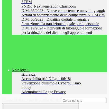
STEM
PNRR_Next generation Classroom
D.M. 65/2023 - Nuove competenze e nuovi linguaggi:
Azioni di potenziamento delle competenze STEM e m
D.M. 66/2023 - Didattica digitale integrata e
formazione alla transizione digitale per il personale
D.M. 19/2024 - Interventi di tutoraggio e formazione
per la riduzione dei divari negli apprendimenti
Note legali
sicurezza
Accessibilità (rif. D.Lgs 106/18)
Prevenzione bullismo e Cyberbullismo
Policy
Adempimenti Legge Privacy
Campo di ricerca per le pagine del sito