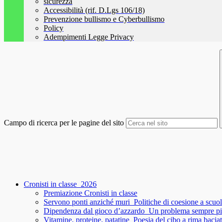
sicurezza
Accessibilità (rif. D.Lgs 106/18)
Prevenzione bullismo e Cyberbullismo
Policy
Adempimenti Legge Privacy
Campo di ricerca per le pagine del sito
Cronisti in classe_2026
Premiazione Cronisti in classe
Servono ponti anziché muri_Politiche di coesione a scuo
Dipendenza dal gioco d’azzardo_Un problema sempre pi
Vitamine, proteine, patatine_Poesia del cibo a rima baci