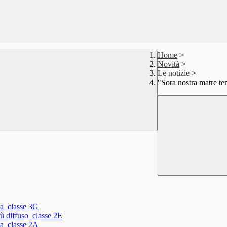
Home
>
Novità
>
Le notizie
>
"Sora nostra matre te
la_classe 3G
ù diffuso_classe 2E
ata_classe 2A