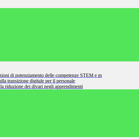
zioni di potenziamento delle competenze STEM e m
la transizione digitale per il personale
la riduzione dei divari negli apprendimenti