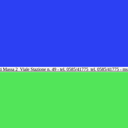
tti Massa 2
Viale Stazione n. 49 - tel. 0585/41775
tel. 0585/41775 - m