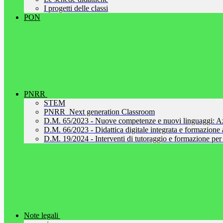
I progetti delle classi
PON
PNRR
STEM
PNRR_Next generation Classroom
D.M. 65/2023 - Nuove competenze e nuovi linguaggi: A
D.M. 66/2023 - Didattica digitale integrata e formazione al
D.M. 19/2024 - Interventi di tutoraggio e formazione per 
Note legali