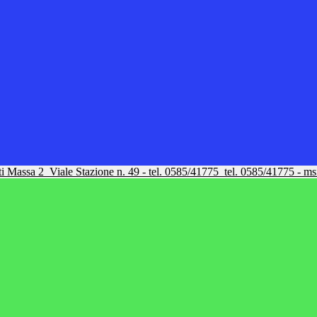
tti Massa 2
Viale Stazione n. 49 - tel. 0585/41775
tel. 0585/41775 - m