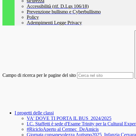
sicurezza
Accessibilità (rif. D.Lgs 106/18)
Prevenzione bullismo e Cyberbullismo
Policy
Adempimenti Legge Privacy
Campo di ricerca per le pagine del sito
I progetti delle classi
VA' DOVE TI PORTA IL BUS_2024/2025
I.C. Staffetti è sede d'Esame Trinity per la Cultural Expe
#RicicloAperto al Cermec_DeAmicis
Giornata consapevolezza Autismo2025_Infanzia Cervara