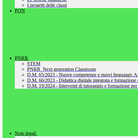
I progetti delle classi
PON
PNRR
STEM
PNRR_Next generation Classroom
D.M. 65/2023 - Nuove competenze e nuovi linguaggi: A
D.M. 66/2023 - Didattica digitale integrata e formazione al
D.M. 19/2024 - Interventi di tutoraggio e formazione per 
Note legali