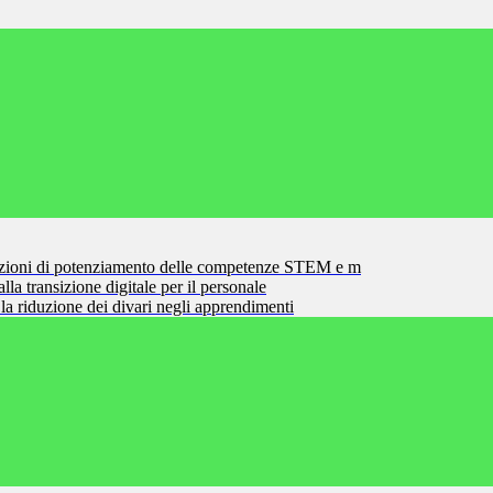
zioni di potenziamento delle competenze STEM e m
la transizione digitale per il personale
la riduzione dei divari negli apprendimenti