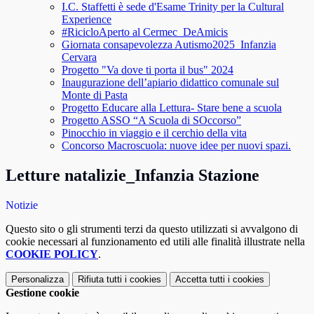
I.C. Staffetti è sede d'Esame Trinity per la Cultural
Experience
#RicicloAperto al Cermec_DeAmicis
Giornata consapevolezza Autismo2025_Infanzia
Cervara
Progetto "Va dove ti porta il bus" 2024
Inaugurazione dell’apiario didattico comunale sul
Monte di Pasta
Progetto Educare alla Lettura- Stare bene a scuola
Progetto ASSO “A Scuola di SOccorso”
Pinocchio in viaggio e il cerchio della vita
Concorso Macroscuola: nuove idee per nuovi spazi.
Letture natalizie_Infanzia Stazione
Notizie
Questo sito o gli strumenti terzi da questo utilizzati si avvalgono di
cookie necessari al funzionamento ed utili alle finalità illustrate nella
COOKIE POLICY
.
Personalizza
Rifiuta tutti
i cookies
Accetta tutti
i cookies
Gestione cookie