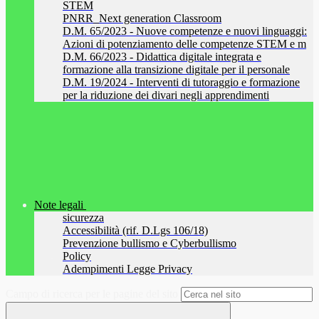
STEM
PNRR_Next generation Classroom
D.M. 65/2023 - Nuove competenze e nuovi linguaggi:
Azioni di potenziamento delle competenze STEM e m
D.M. 66/2023 - Didattica digitale integrata e
formazione alla transizione digitale per il personale
D.M. 19/2024 - Interventi di tutoraggio e formazione
per la riduzione dei divari negli apprendimenti
Note legali
sicurezza
Accessibilità (rif. D.Lgs 106/18)
Prevenzione bullismo e Cyberbullismo
Policy
Adempimenti Legge Privacy
Campo di ricerca per le pagine del sito