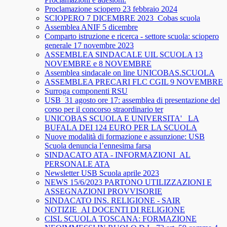
Proclamazione sciopero 23 febbraio 2024
SCIOPERO 7 DICEMBRE 2023_Cobas scuola
Assemblea ANIF 5 dicembre
Comparto istruzione e ricerca - settore scuola: sciopero
generale 17 novembre 2023
ASSEMBLEA SINDACALE UIL SCUOLA 13
NOVEMBRE e 8 NOVEMBRE
Assemblea sindacale on line UNICOBAS.SCUOLA
ASSEMBLEA PRECARI FLC CGIL 9 NOVEMBRE
Surroga componenti RSU
USB_31 agosto ore 17: assemblea di presentazione del
corso per il concorso straordinario ter
UNICOBAS SCUOLA E UNIVERSITA'_ LA
BUFALA DEI 124 EURO PER LA SCUOLA
Nuove modalità di formazione e assunzione: USB
Scuola denuncia l’ennesima farsa
SINDACATO ATA - INFORMAZIONI_AL
PERSONALE ATA
Newsletter USB Scuola aprile 2023
NEWS 15/6/2023 PARTONO UTILIZZAZIONI E
ASSEGNAZIONI PROVVISORIE
SINDACATO INS. RELIGIONE - SAIR
NOTIZIE_AI DOCENTI DI RELIGIONE
CISL SCUOLA TOSCANA: FORMAZIONE