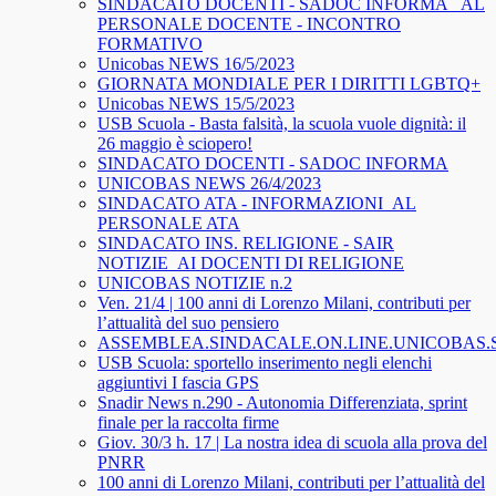
SINDACATO DOCENTI - SADOC INFORMA_ AL
PERSONALE DOCENTE - INCONTRO
FORMATIVO
Unicobas NEWS 16/5/2023
GIORNATA MONDIALE PER I DIRITTI LGBTQ+
Unicobas NEWS 15/5/2023
USB Scuola - Basta falsità, la scuola vuole dignità: il
26 maggio è sciopero!
SINDACATO DOCENTI - SADOC INFORMA
UNICOBAS NEWS 26/4/2023
SINDACATO ATA - INFORMAZIONI_AL
PERSONALE ATA
SINDACATO INS. RELIGIONE - SAIR
NOTIZIE_AI DOCENTI DI RELIGIONE
UNICOBAS NOTIZIE n.2
Ven. 21/4 | 100 anni di Lorenzo Milani, contributi per
l’attualità del suo pensiero
ASSEMBLEA.SINDACALE.ON.LINE.UNICOBAS
USB Scuola: sportello inserimento negli elenchi
aggiuntivi I fascia GPS
Snadir News n.290 - Autonomia Differenziata, sprint
finale per la raccolta firme
Giov. 30/3 h. 17 | La nostra idea di scuola alla prova del
PNRR
100 anni di Lorenzo Milani, contributi per l’attualità del