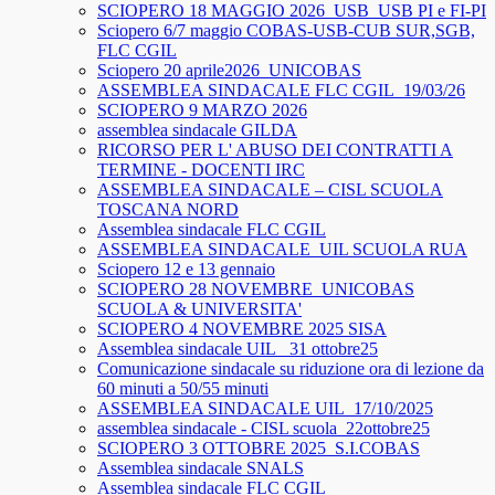
SCIOPERO 18 MAGGIO 2026_USB_USB PI e FI-PI
Sciopero 6/7 maggio COBAS-USB-CUB SUR,SGB,
FLC CGIL
Sciopero 20 aprile2026_UNICOBAS
ASSEMBLEA SINDACALE FLC CGIL_19/03/26
SCIOPERO 9 MARZO 2026
assemblea sindacale GILDA
RICORSO PER L' ABUSO DEI CONTRATTI A
TERMINE - DOCENTI IRC
ASSEMBLEA SINDACALE – CISL SCUOLA
TOSCANA NORD
Assemblea sindacale FLC CGIL
ASSEMBLEA SINDACALE_UIL SCUOLA RUA
Sciopero 12 e 13 gennaio
SCIOPERO 28 NOVEMBRE_UNICOBAS
SCUOLA & UNIVERSITA'
SCIOPERO 4 NOVEMBRE 2025 SISA
Assemblea sindacale UIL_ 31 ottobre25
Comunicazione sindacale su riduzione ora di lezione da
60 minuti a 50/55 minuti
ASSEMBLEA SINDACALE UIL_17/10/2025
assemblea sindacale - CISL scuola_22ottobre25
SCIOPERO 3 OTTOBRE 2025_S.I.COBAS
Assemblea sindacale SNALS
Assemblea sindacale FLC CGIL