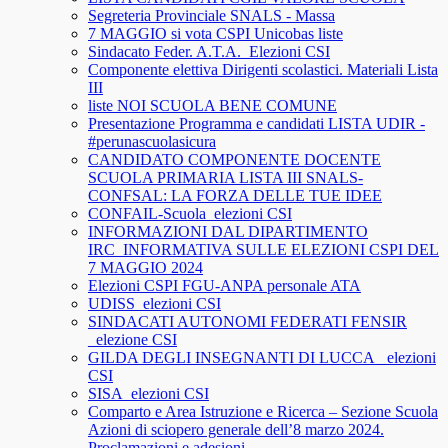
Segreteria Provinciale SNALS - Massa
7 MAGGIO si vota CSPI Unicobas liste
Sindacato Feder. A.T.A._Elezioni CSI
Componente elettiva Dirigenti scolastici. Materiali Lista
III
liste NOI SCUOLA BENE COMUNE
Presentazione Programma e candidati LISTA UDIR -
#perunascuolasicura
CANDIDATO COMPONENTE DOCENTE
SCUOLA PRIMARIA LISTA III SNALS-
CONFSAL: LA FORZA DELLE TUE IDEE
CONFAIL-Scuola_elezioni CSI
INFORMAZIONI DAL DIPARTIMENTO
IRC_INFORMATIVA SULLE ELEZIONI CSPI DEL
7 MAGGIO 2024
Elezioni CSPI FGU-ANPA personale ATA
UDISS_elezioni CSI
SINDACATI AUTONOMI FEDERATI FENSIR
_elezione CSI
GILDA DEGLI INSEGNANTI DI LUCCA_ elezioni
CSI
SISA_elezioni CSI
Comparto e Area Istruzione e Ricerca – Sezione Scuola
Azioni di sciopero generale dell’8 marzo 2024.
Proclamazioni e adesioni.