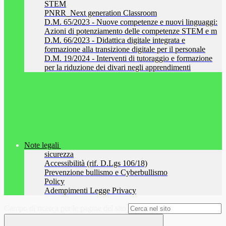
STEM
PNRR_Next generation Classroom
D.M. 65/2023 - Nuove competenze e nuovi linguaggi:
Azioni di potenziamento delle competenze STEM e m
D.M. 66/2023 - Didattica digitale integrata e
formazione alla transizione digitale per il personale
D.M. 19/2024 - Interventi di tutoraggio e formazione
per la riduzione dei divari negli apprendimenti
Note legali
sicurezza
Accessibilità (rif. D.Lgs 106/18)
Prevenzione bullismo e Cyberbullismo
Policy
Adempimenti Legge Privacy
Campo di ricerca per le pagine del sito