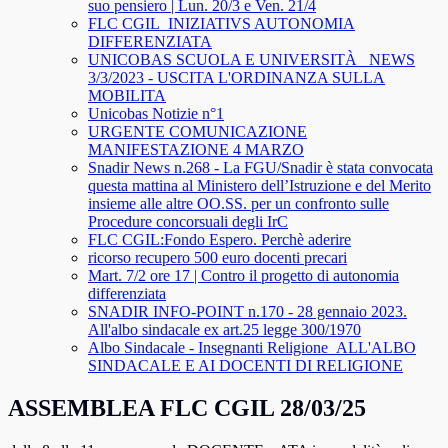
suo pensiero | Lun. 20/3 e Ven. 21/4
FLC CGIL_INIZIATIVS AUTONOMIA
DIFFERENZIATA
UNICOBAS SCUOLA E UNIVERSITÀ _NEWS
3/3/2023 - USCITA L'ORDINANZA SULLA
MOBILITA
Unicobas Notizie n°1
URGENTE COMUNICAZIONE
MANIFESTAZIONE 4 MARZO
Snadir News n.268 - La FGU/Snadir è stata convocata
questa mattina al Ministero dell’Istruzione e del Merito
insieme alle altre OO.SS. per un confronto sulle
Procedure concorsuali degli IrC
FLC CGIL:Fondo Espero. Perchè aderire
ricorso recupero 500 euro docenti precari
Mart. 7/2 ore 17 | Contro il progetto di autonomia
differenziata
SNADIR INFO-POINT n.170 - 28 gennaio 2023.
All'albo sindacale ex art.25 legge 300/1970
Albo Sindacale - Insegnanti Religione_ALL'ALBO
SINDACALE E AI DOCENTI DI RELIGIONE
ASSEMBLEA FLC CGIL 28/03/25