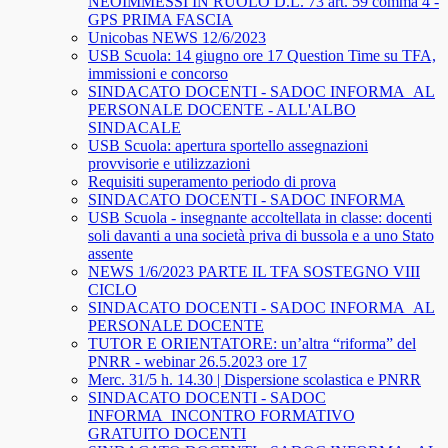
NEOIMMESSI IN RUOLO D.L. 73 art. 59 comma 4 -
GPS PRIMA FASCIA
Unicobas NEWS 12/6/2023
USB Scuola: 14 giugno ore 17 Question Time su TFA,
immissioni e concorso
SINDACATO DOCENTI - SADOC INFORMA_AL
PERSONALE DOCENTE - ALL'ALBO
SINDACALE
USB Scuola: apertura sportello assegnazioni
provvisorie e utilizzazioni
Requisiti superamento periodo di prova
SINDACATO DOCENTI - SADOC INFORMA
USB Scuola - insegnante accoltellata in classe: docenti
soli davanti a una società priva di bussola e a uno Stato
assente
NEWS 1/6/2023 PARTE IL TFA SOSTEGNO VIII
CICLO
SINDACATO DOCENTI - SADOC INFORMA_AL
PERSONALE DOCENTE
TUTOR E ORIENTATORE: un’altra “riforma” del
PNRR - webinar 26.5.2023 ore 17
Merc. 31/5 h. 14.30 | Dispersione scolastica e PNRR
SINDACATO DOCENTI - SADOC
INFORMA_INCONTRO FORMATIVO
GRATUITO DOCENTI