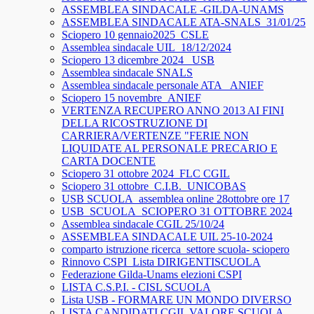
ASSEMBLEA SINDACALE -GILDA-UNAMS
ASSEMBLEA SINDACALE ATA-SNALS_31/01/25
Sciopero 10 gennaio2025_CSLE
Assemblea sindacale UIL_18/12/2024
Sciopero 13 dicembre 2024_ USB
Assemblea sindacale SNALS
Assemblea sindacale personale ATA_ ANIEF
Sciopero 15 novembre_ANIEF
VERTENZA RECUPERO ANNO 2013 AI FINI
DELLA RICOSTRUZIONE DI
CARRIERA/VERTENZE "FERIE NON
LIQUIDATE AL PERSONALE PRECARIO E
CARTA DOCENTE
Sciopero 31 ottobre 2024_FLC CGIL
Sciopero 31 ottobre_C.I.B._UNICOBAS
USB SCUOLA_assemblea online 28ottobre ore 17
USB_SCUOLA_SCIOPERO 31 OTTOBRE 2024
Assemblea sindacale CGIL 25/10/24
ASSEMBLEA SINDACALE UIL 25-10-2024
comparto istruzione ricerca_settore scuola- sciopero
Rinnovo CSPI_Lista DIRIGENTISCUOLA
Federazione Gilda-Unams elezioni CSPI
LISTA C.S.P.I. - CISL SCUOLA
Lista USB - FORMARE UN MONDO DIVERSO
LISTA CANDIDATI CGIL VALORE SCUOLA