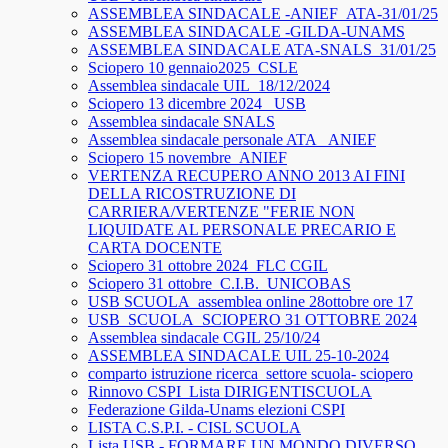
ASSEMBLEA SINDACALE -ANIEF_ATA-31/01/25
ASSEMBLEA SINDACALE -GILDA-UNAMS
ASSEMBLEA SINDACALE ATA-SNALS_31/01/25
Sciopero 10 gennaio2025_CSLE
Assemblea sindacale UIL_18/12/2024
Sciopero 13 dicembre 2024_ USB
Assemblea sindacale SNALS
Assemblea sindacale personale ATA_ ANIEF
Sciopero 15 novembre_ANIEF
VERTENZA RECUPERO ANNO 2013 AI FINI
DELLA RICOSTRUZIONE DI
CARRIERA/VERTENZE "FERIE NON
LIQUIDATE AL PERSONALE PRECARIO E
CARTA DOCENTE
Sciopero 31 ottobre 2024_FLC CGIL
Sciopero 31 ottobre_C.I.B._UNICOBAS
USB SCUOLA_assemblea online 28ottobre ore 17
USB_SCUOLA_SCIOPERO 31 OTTOBRE 2024
Assemblea sindacale CGIL 25/10/24
ASSEMBLEA SINDACALE UIL 25-10-2024
comparto istruzione ricerca_settore scuola- sciopero
Rinnovo CSPI_Lista DIRIGENTISCUOLA
Federazione Gilda-Unams elezioni CSPI
LISTA C.S.P.I. - CISL SCUOLA
Lista USB - FORMARE UN MONDO DIVERSO