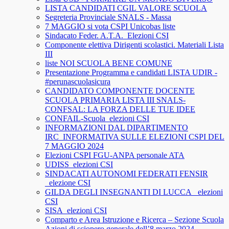
LISTA CANDIDATI CGIL VALORE SCUOLA
Segreteria Provinciale SNALS - Massa
7 MAGGIO si vota CSPI Unicobas liste
Sindacato Feder. A.T.A._Elezioni CSI
Componente elettiva Dirigenti scolastici. Materiali Lista
III
liste NOI SCUOLA BENE COMUNE
Presentazione Programma e candidati LISTA UDIR -
#perunascuolasicura
CANDIDATO COMPONENTE DOCENTE
SCUOLA PRIMARIA LISTA III SNALS-
CONFSAL: LA FORZA DELLE TUE IDEE
CONFAIL-Scuola_elezioni CSI
INFORMAZIONI DAL DIPARTIMENTO
IRC_INFORMATIVA SULLE ELEZIONI CSPI DEL
7 MAGGIO 2024
Elezioni CSPI FGU-ANPA personale ATA
UDISS_elezioni CSI
SINDACATI AUTONOMI FEDERATI FENSIR
_elezione CSI
GILDA DEGLI INSEGNANTI DI LUCCA_ elezioni
CSI
SISA_elezioni CSI
Comparto e Area Istruzione e Ricerca – Sezione Scuola
Azioni di sciopero generale dell’8 marzo 2024.