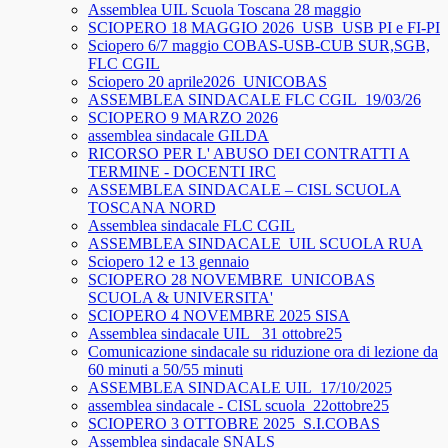
Assemblea UIL Scuola Toscana 28 maggio
SCIOPERO 18 MAGGIO 2026_USB_USB PI e FI-PI
Sciopero 6/7 maggio COBAS-USB-CUB SUR,SGB,
FLC CGIL
Sciopero 20 aprile2026_UNICOBAS
ASSEMBLEA SINDACALE FLC CGIL_19/03/26
SCIOPERO 9 MARZO 2026
assemblea sindacale GILDA
RICORSO PER L' ABUSO DEI CONTRATTI A
TERMINE - DOCENTI IRC
ASSEMBLEA SINDACALE – CISL SCUOLA
TOSCANA NORD
Assemblea sindacale FLC CGIL
ASSEMBLEA SINDACALE_UIL SCUOLA RUA
Sciopero 12 e 13 gennaio
SCIOPERO 28 NOVEMBRE_UNICOBAS
SCUOLA & UNIVERSITA'
SCIOPERO 4 NOVEMBRE 2025 SISA
Assemblea sindacale UIL_ 31 ottobre25
Comunicazione sindacale su riduzione ora di lezione da
60 minuti a 50/55 minuti
ASSEMBLEA SINDACALE UIL_17/10/2025
assemblea sindacale - CISL scuola_22ottobre25
SCIOPERO 3 OTTOBRE 2025_S.I.COBAS
Assemblea sindacale SNALS