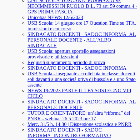
CISL SCUOLA TOSCANA: FORMAZIONE
NEOIMMESSI IN RUOLO D.L. 73 art. 59 comma 4 -
GPS PRIMA FASCIA
Unicobas NEWS 12/6/2023
USB Scuola: 14 giugno ore 17 Question Time su TFA,
immissioni e concorso
SINDACATO DOCENTI - SADOC INFORMA_AL
PERSONALE DOCENTE - ALL'ALBO
SINDACALE
USB Scuola: apertura sportello assegnazioni
provvisorie e utilizzazioni
Requisiti superamento periodo di prova
SINDACATO DOCENTI - SADOC INFORMA
USB Scuola - insegnante accoltellata in classe: docenti
soli davanti a una società priva di bussola e a uno Stato
assente
NEWS 1/6/2023 PARTE IL TFA SOSTEGNO VIII
CICLO
SINDACATO DOCENTI - SADOC INFORMA_AL
PERSONALE DOCENTE
TUTOR E ORIENTATORE: un’altra “riforma” del
PNRR - webinar 26.5.2023 ore 17
Merc. 31/5 h. 14.30 | Dispersione scolastica e PNRR
SINDACATO DOCENTI - SADOC
INFORMA_INCONTRO FORMATIVO