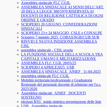
Assemblea sindacale FLC CGIL
ASSEMBLEA SINDACALE AI SENSI DELL’ART.
20 DELLA LEGGE 300/1970 RISERVATA AI
DOCENTI DI RELIGIONE CATTOLICA DI OGNI
ORDINE E GRADO
SCIOPERO 20 GIUGNO_CONFEDERAZIONI
SINDACALI
SCIOPERO 23 e 24 MAGGIO_CSLE e CONALPE
Sciopero 7 maggio 2025_COBAS/SGB/CUB SUR
RINVIO E NUOVA INDIZIONE ASSEMBLEA
CISL
assemblea sindacale - CISL scuola
LA FUNZIONE SOCIALE DELLA SCUOLA TRA
CAPITALE UMANO E MILITARIZZAZIONE
ASSEMBLEA FLC CGIL 28/03/25
SCIOPERO 4 APRILE2025_USB
ASSEMBLEA SINDACALE_ANIEF_ 11-04-2025
assemblea sindacale FLC CGIL
Mobilità territoriale/professionale e Graduatoria
Regionale del personale docente di religione per l'a.s.
2025/2026
Assemblea sindacale_ANIEF_ DOCENTI
SOSTEGNO
elezioni RSU_guida sintetica presentazione delle liste
USB_ Assemblea sindacale