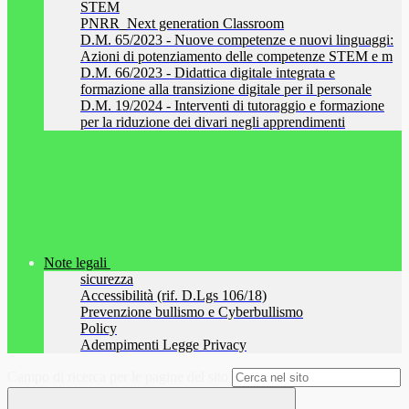
STEM
PNRR_Next generation Classroom
D.M. 65/2023 - Nuove competenze e nuovi linguaggi:
Azioni di potenziamento delle competenze STEM e m
D.M. 66/2023 - Didattica digitale integrata e
formazione alla transizione digitale per il personale
D.M. 19/2024 - Interventi di tutoraggio e formazione
per la riduzione dei divari negli apprendimenti
Note legali
sicurezza
Accessibilità (rif. D.Lgs 106/18)
Prevenzione bullismo e Cyberbullismo
Policy
Adempimenti Legge Privacy
Campo di ricerca per le pagine del sito