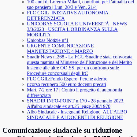
100 anni di Lorenzo Milani, contributi per l’attualità del
suo pensiero | Lun. 20/3 e Ven. 21/4
FLC CGIL_INIZIATIVS AUTONOMIA
DIFFERENZIATA
UNICOBAS SCUOLA E UNIVERSITÀ _NEWS
3/3/2023 - USCITA L'ORDINANZA SULLA
MOBILITA
Unicobas Notizie n°1
URGENTE COMUNICAZIONE
MANIFESTAZIONE 4 MARZO
Snadir News n.268 - La FGU/Snadir è stata convocata
questa mattina al Ministero dell’Istruzione e del Merito
insieme alle altre OO.SS. per un confronto sulle
Procedure concorsuali degli IrC
FLC CGIL:Fondo Espero. Perchè aderire
ricorso recupero 500 euro docenti precari
Mart. 7/2 ore 17 | Contro il progetto di autonomia
differenziata
SNADIR INFO-POINT n.170 - 28 gennaio 2023.
All'albo sindacale ex art.25 legge 300/1970
Albo Sindacale - Insegnanti Religione_ALL'ALBO
SINDACALE E AI DOCENTI DI RELIGIONE
Comunicazione sindacale su riduzione