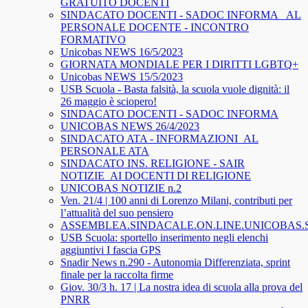
GRATUITO DOCENTI
SINDACATO DOCENTI - SADOC INFORMA_ AL
PERSONALE DOCENTE - INCONTRO
FORMATIVO
Unicobas NEWS 16/5/2023
GIORNATA MONDIALE PER I DIRITTI LGBTQ+
Unicobas NEWS 15/5/2023
USB Scuola - Basta falsità, la scuola vuole dignità: il
26 maggio è sciopero!
SINDACATO DOCENTI - SADOC INFORMA
UNICOBAS NEWS 26/4/2023
SINDACATO ATA - INFORMAZIONI_AL
PERSONALE ATA
SINDACATO INS. RELIGIONE - SAIR
NOTIZIE_AI DOCENTI DI RELIGIONE
UNICOBAS NOTIZIE n.2
Ven. 21/4 | 100 anni di Lorenzo Milani, contributi per
l’attualità del suo pensiero
ASSEMBLEA.SINDACALE.ON.LINE.UNICOBAS
USB Scuola: sportello inserimento negli elenchi
aggiuntivi I fascia GPS
Snadir News n.290 - Autonomia Differenziata, sprint
finale per la raccolta firme
Giov. 30/3 h. 17 | La nostra idea di scuola alla prova del
PNRR