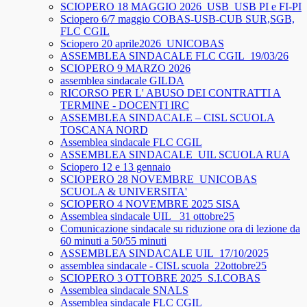
SCIOPERO 18 MAGGIO 2026_USB_USB PI e FI-PI
Sciopero 6/7 maggio COBAS-USB-CUB SUR,SGB,
FLC CGIL
Sciopero 20 aprile2026_UNICOBAS
ASSEMBLEA SINDACALE FLC CGIL_19/03/26
SCIOPERO 9 MARZO 2026
assemblea sindacale GILDA
RICORSO PER L' ABUSO DEI CONTRATTI A
TERMINE - DOCENTI IRC
ASSEMBLEA SINDACALE – CISL SCUOLA
TOSCANA NORD
Assemblea sindacale FLC CGIL
ASSEMBLEA SINDACALE_UIL SCUOLA RUA
Sciopero 12 e 13 gennaio
SCIOPERO 28 NOVEMBRE_UNICOBAS
SCUOLA & UNIVERSITA'
SCIOPERO 4 NOVEMBRE 2025 SISA
Assemblea sindacale UIL_ 31 ottobre25
Comunicazione sindacale su riduzione ora di lezione da
60 minuti a 50/55 minuti
ASSEMBLEA SINDACALE UIL_17/10/2025
assemblea sindacale - CISL scuola_22ottobre25
SCIOPERO 3 OTTOBRE 2025_S.I.COBAS
Assemblea sindacale SNALS
Assemblea sindacale FLC CGIL