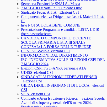
Segreteria Provinciale SNALS - Massa
7 MAGGIO si vota CSPI Unicobas liste
Sindacato Feder. A.T.A._Elezioni CSI
Componente elettiva Dirigenti scolastici. Materiali Lista
III
liste NOI SCUOLA BENE COMUNE
Presentazione Programma e candidati LISTA UDIR -
#perunascuolasicura
CANDIDATO COMPONENTE DOCENTE
SCUOLA PRIMARIA LISTA III SNALS-
CONFSAL: LA FORZA DELLE TUE IDEE
CONFAIL-Scuola_elezioni CSI
INFORMAZIONI DAL DIPARTIMENTO
IRC_INFORMATIVA SULLE ELEZIONI CSPI DEL
7 MAGGIO 2024
Elezioni CSPI FGU-ANPA personale ATA
UDISS_elezioni CSI
SINDACATI AUTONOMI FEDERATI FENSIR
_elezione CSI
GILDA DEGLI INSEGNANTI DI LUCCA_ elezioni
CSI
SISA_elezioni CSI
Comparto e Area Istruzione e Ricerca – Sezione Scuola
Azioni di sciopero generale dell’8 marzo 2024.
Proclamazioni e adesioni.