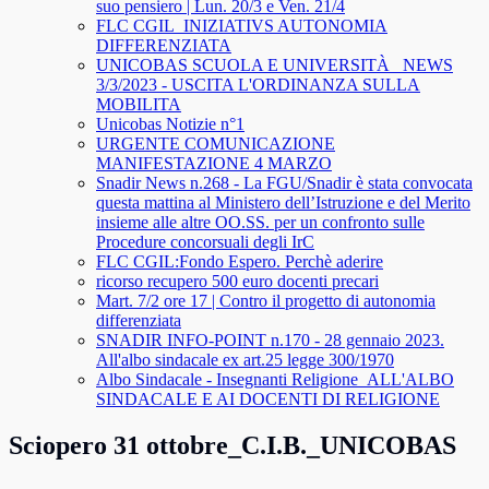
suo pensiero | Lun. 20/3 e Ven. 21/4
FLC CGIL_INIZIATIVS AUTONOMIA
DIFFERENZIATA
UNICOBAS SCUOLA E UNIVERSITÀ _NEWS
3/3/2023 - USCITA L'ORDINANZA SULLA
MOBILITA
Unicobas Notizie n°1
URGENTE COMUNICAZIONE
MANIFESTAZIONE 4 MARZO
Snadir News n.268 - La FGU/Snadir è stata convocata
questa mattina al Ministero dell’Istruzione e del Merito
insieme alle altre OO.SS. per un confronto sulle
Procedure concorsuali degli IrC
FLC CGIL:Fondo Espero. Perchè aderire
ricorso recupero 500 euro docenti precari
Mart. 7/2 ore 17 | Contro il progetto di autonomia
differenziata
SNADIR INFO-POINT n.170 - 28 gennaio 2023.
All'albo sindacale ex art.25 legge 300/1970
Albo Sindacale - Insegnanti Religione_ALL'ALBO
SINDACALE E AI DOCENTI DI RELIGIONE
Sciopero 31 ottobre_C.I.B._UNICOBAS