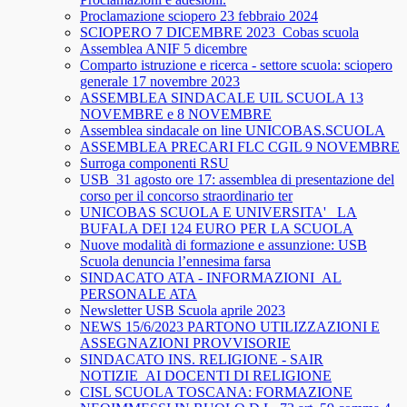
Proclamazione sciopero 23 febbraio 2024
SCIOPERO 7 DICEMBRE 2023_Cobas scuola
Assemblea ANIF 5 dicembre
Comparto istruzione e ricerca - settore scuola: sciopero
generale 17 novembre 2023
ASSEMBLEA SINDACALE UIL SCUOLA 13
NOVEMBRE e 8 NOVEMBRE
Assemblea sindacale on line UNICOBAS.SCUOLA
ASSEMBLEA PRECARI FLC CGIL 9 NOVEMBRE
Surroga componenti RSU
USB_31 agosto ore 17: assemblea di presentazione del
corso per il concorso straordinario ter
UNICOBAS SCUOLA E UNIVERSITA'_ LA
BUFALA DEI 124 EURO PER LA SCUOLA
Nuove modalità di formazione e assunzione: USB
Scuola denuncia l’ennesima farsa
SINDACATO ATA - INFORMAZIONI_AL
PERSONALE ATA
Newsletter USB Scuola aprile 2023
NEWS 15/6/2023 PARTONO UTILIZZAZIONI E
ASSEGNAZIONI PROVVISORIE
SINDACATO INS. RELIGIONE - SAIR
NOTIZIE_AI DOCENTI DI RELIGIONE
CISL SCUOLA TOSCANA: FORMAZIONE