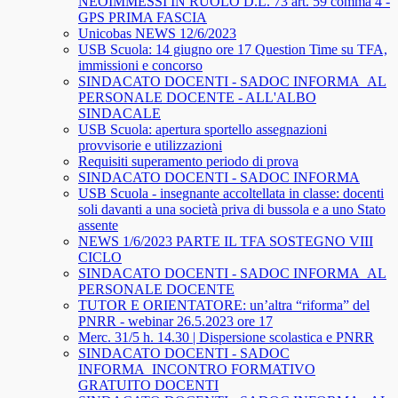
NEOIMMESSI IN RUOLO D.L. 73 art. 59 comma 4 -
GPS PRIMA FASCIA
Unicobas NEWS 12/6/2023
USB Scuola: 14 giugno ore 17 Question Time su TFA,
immissioni e concorso
SINDACATO DOCENTI - SADOC INFORMA_AL
PERSONALE DOCENTE - ALL'ALBO
SINDACALE
USB Scuola: apertura sportello assegnazioni
provvisorie e utilizzazioni
Requisiti superamento periodo di prova
SINDACATO DOCENTI - SADOC INFORMA
USB Scuola - insegnante accoltellata in classe: docenti
soli davanti a una società priva di bussola e a uno Stato
assente
NEWS 1/6/2023 PARTE IL TFA SOSTEGNO VIII
CICLO
SINDACATO DOCENTI - SADOC INFORMA_AL
PERSONALE DOCENTE
TUTOR E ORIENTATORE: un’altra “riforma” del
PNRR - webinar 26.5.2023 ore 17
Merc. 31/5 h. 14.30 | Dispersione scolastica e PNRR
SINDACATO DOCENTI - SADOC
INFORMA_INCONTRO FORMATIVO
GRATUITO DOCENTI