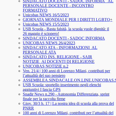
SINDACATO DOCENTI - SADOC INFORMA_ AL
PERSONALE DOCENTE - INCONTRO
FORMATIVO
Unicobas NEWS 16/5/2023
GIORNATA MONDIALE PER I DIRITTI LGBTQ+
Unicobas NEWS 15/5/2023
USB Scuola - Basta falsità, la scuola vuole dignità: il
26 maggio è sciopero!
SINDACATO DOCENTI - SADOC INFORMA
UNICOBAS NEWS 26/4/2023
SINDACATO ATA - INFORMAZIONI_AL
PERSONALE ATA
SINDACATO INS. RELIGIONE - SAIR
NOTIZIE_AI DOCENTI DI RELIGIONE
UNICOBAS NOTIZIE n.2
Ven. 21/4 | 100 anni di Lorenzo Milani, contributi per
l’attualità del suo pensiero
ASSEMBLEA.SINDACALE.ON.LINE.UNICOBAS
USB Scuola: sportello inserimento negli elenchi
aggiuntivi I fascia GPS
Snadir News n.290 - Autonomia Differenziata, sprint
finale per la raccolta firme
Giov. 30/3 h. 17 | La nostra idea di scuola alla prova del
PNRR
100 anni di Lorenzo Milani, contributi per l’attualità del