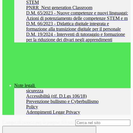
STEM
PNRR_Next generation Classroom
D.M. 65/2023 - Nuove competenze e nuovi linguaggi:
Azioni di potenziamento delle competenze STEM e m
D.M. 66/2023 - Didattica digitale integrata e
formazione alla transizione digitale per il personale
D.M. 19/2024 - Interventi di tutoraggio e formazione
per la riduzione dei divari negli apprendimenti
Note legali
sicurezza
Accessibilità (rif. D.Lgs 106/18)
Prevenzione bullismo e Cyberbullismo
Policy
Adempimenti Legge Privacy
Campo di ricerca per le pagine del sito