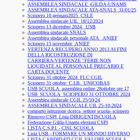
ASSEMBLEA SINDACALE -GILDA-UNAMS
ASSEMBLEA SINDACALE ATA-SNALS_31/01/25
Sciopero 10 gennaio2025_CSLE
Assemblea sindacale UIL_18/12/2024
Sciopero 13 dicembre 2024_ USB
Assemblea sindacale SNALS
Assemblea sindacale personale ATA_ ANIEF
Sciopero 15 novembre_ANIEF
VERTENZA RECUPERO ANNO 2013 AI FINI
DELLA RICOSTRUZIONE DI
CARRIERA/VERTENZE "FERIE NON
LIQUIDATE AL PERSONALE PRECARIO E
CARTA DOCENTE
Sciopero 31 ottobre 2024_FLC CGIL
Sciopero 31 ottobre_C.I.B._UNICOBAS
USB SCUOLA_assemblea online 28ottobre ore 17
USB_SCUOLA_SCIOPERO 31 OTTOBRE 2024
Assemblea sindacale CGIL 25/10/24
ASSEMBLEA SINDACALE UIL 25-10-2024
comparto istruzione ricerca_settore scuola- sciopero
Rinnovo CSPI_Lista DIRIGENTISCUOLA
Federazione Gilda-Unams elezioni CSPI
LISTA C.S.P.I. - CISL SCUOLA
Lista USB - FORMARE UN MONDO DIVERSO
LISTA CANDIDATI CGIL VALORE SCUOLA