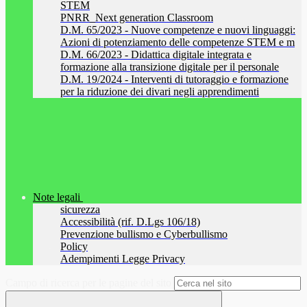
STEM
PNRR_Next generation Classroom
D.M. 65/2023 - Nuove competenze e nuovi linguaggi:
Azioni di potenziamento delle competenze STEM e m
D.M. 66/2023 - Didattica digitale integrata e
formazione alla transizione digitale per il personale
D.M. 19/2024 - Interventi di tutoraggio e formazione
per la riduzione dei divari negli apprendimenti
Note legali
sicurezza
Accessibilità (rif. D.Lgs 106/18)
Prevenzione bullismo e Cyberbullismo
Policy
Adempimenti Legge Privacy
Campo di ricerca per le pagine del sito