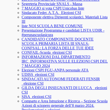
Segreteria Provinciale SNALS - Massa
7 MAGGIO si vota CSPI Unicobas liste
Sindacato Feder. A.T.A._Elezioni CSI
Componente elettiva Dirigenti scolastici. Materiali Lista
III
liste NOI SCUOLA BENE COMUNE
Presentazione Programma e candidati LISTA UDIR -
#perunascuolasicura
CANDIDATO COMPONENTE DOCENTE
SCUOLA PRIMARIA LISTA III SNALS-
CONFSAL: LA FORZA DELLE TUE IDEE
CONFAIL-Scuola_elezioni CSI
INFORMAZIONI DAL DIPARTIMENTO
IRC_INFORMATIVA SULLE ELEZIONI CSPI DEL
7 MAGGIO 2024
Elezioni CSPI FGU-ANPA personale ATA
UDISS_elezioni CSI
SINDACATI AUTONOMI FEDERATI FENSIR
_elezione CSI
GILDA DEGLI INSEGNANTI DI LUCCA_ elezioni
CSI
SISA_elezioni CSI
Comparto e Area Istruzione e Ricerca – Sezione Scuola
Azioni di sciopero generale dell’8 marzo 2024.
Proclamazioni e adesioni.