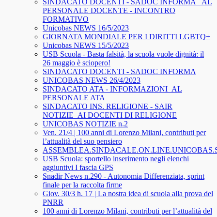
SINDACATO DOCENTI - SADOC INFORMA_ AL
PERSONALE DOCENTE - INCONTRO
FORMATIVO
Unicobas NEWS 16/5/2023
GIORNATA MONDIALE PER I DIRITTI LGBTQ+
Unicobas NEWS 15/5/2023
USB Scuola - Basta falsità, la scuola vuole dignità: il
26 maggio è sciopero!
SINDACATO DOCENTI - SADOC INFORMA
UNICOBAS NEWS 26/4/2023
SINDACATO ATA - INFORMAZIONI_AL
PERSONALE ATA
SINDACATO INS. RELIGIONE - SAIR
NOTIZIE_AI DOCENTI DI RELIGIONE
UNICOBAS NOTIZIE n.2
Ven. 21/4 | 100 anni di Lorenzo Milani, contributi per
l’attualità del suo pensiero
ASSEMBLEA.SINDACALE.ON.LINE.UNICOBAS
USB Scuola: sportello inserimento negli elenchi
aggiuntivi I fascia GPS
Snadir News n.290 - Autonomia Differenziata, sprint
finale per la raccolta firme
Giov. 30/3 h. 17 | La nostra idea di scuola alla prova del
PNRR
100 anni di Lorenzo Milani, contributi per l’attualità del