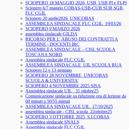
SCIOPERO 18 MAGGIO 2026_USB_USB PI e FI-PI
Sciopero 6/7 maggio COBAS-USB-CUB SUR,SGB,
FLC CGIL
Sciopero 20 aprile2026_UNICOBAS
ASSEMBLEA SINDACALE FLC CGIL_19/03/26
SCIOPERO 9 MARZO 2026
assemblea sindacale GILDA
RICORSO PER L' ABUSO DEI CONTRATTI A
TERMINE - DOCENTI IRC
ASSEMBLEA SINDACALE – CISL SCUOLA
TOSCANA NORD
Assemblea sindacale FLC CGIL
ASSEMBLEA SINDACALE_UIL SCUOLA RUA
Sciopero 12 e 13 gennaio
SCIOPERO 28 NOVEMBRE_UNICOBAS
SCUOLA & UNIVERSITA'
SCIOPERO 4 NOVEMBRE 2025 SISA
Assemblea sindacale UIL_ 31 ottobre25
Comunicazione sindacale su riduzione ora di lezione da
60 minuti a 50/55 minuti
ASSEMBLEA SINDACALE UIL_17/10/2025
assemblea sindacale - CISL scuola_22ottobre25
SCIOPERO 3 OTTOBRE 2025_S.I.COBAS
Assemblea sindacale SNALS
Assemblea sindacale FLC CGIL