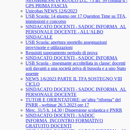
NEOIMMESSI IN RUOLO D.L. 73 art. 59 comma 4 -
GPS PRIMA FASCIA
Unicobas NEWS 12/6/2023
USB Scuola: 14 giugno ore 17 Question Time su TFA,
immissioni e concorso
SINDACATO DOCENTI - SADOC INFORMA_AL
PERSONALE DOCENTE - ALL'ALBO
SINDACALE
USB Scuola: apertura sportello assegnazioni
provvisorie e utilizzazioni
Requisiti superamento periodo di prova
SINDACATO DOCENTI - SADOC INFORMA
USB Scuola - insegnante accoltellata in classe: docenti
soli davanti a una società priva di bussola e a uno Stato
assente
NEWS 1/6/2023 PARTE IL TFA SOSTEGNO VIII
CICLO
SINDACATO DOCENTI - SADOC INFORMA_AL
PERSONALE DOCENTE
TUTOR E ORIENTATORE: un’altra “riforma” del
PNRR - webinar 26.5.2023 ore 17
Merc. 31/5 h. 14.30 | Dispersione scolastica e PNRR
SINDACATO DOCENTI - SADOC
INFORMA_INCONTRO FORMATIVO
GRATUITO DOCENTI