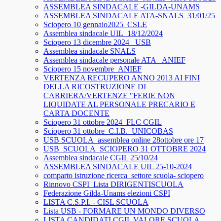
ASSEMBLEA SINDACALE -GILDA-UNAMS
ASSEMBLEA SINDACALE ATA-SNALS_31/01/25
Sciopero 10 gennaio2025_CSLE
Assemblea sindacale UIL_18/12/2024
Sciopero 13 dicembre 2024_ USB
Assemblea sindacale SNALS
Assemblea sindacale personale ATA_ ANIEF
Sciopero 15 novembre_ANIEF
VERTENZA RECUPERO ANNO 2013 AI FINI
DELLA RICOSTRUZIONE DI
CARRIERA/VERTENZE "FERIE NON
LIQUIDATE AL PERSONALE PRECARIO E
CARTA DOCENTE
Sciopero 31 ottobre 2024_FLC CGIL
Sciopero 31 ottobre_C.I.B._UNICOBAS
USB SCUOLA_assemblea online 28ottobre ore 17
USB_SCUOLA_SCIOPERO 31 OTTOBRE 2024
Assemblea sindacale CGIL 25/10/24
ASSEMBLEA SINDACALE UIL 25-10-2024
comparto istruzione ricerca_settore scuola- sciopero
Rinnovo CSPI_Lista DIRIGENTISCUOLA
Federazione Gilda-Unams elezioni CSPI
LISTA C.S.P.I. - CISL SCUOLA
Lista USB - FORMARE UN MONDO DIVERSO
LISTA CANDIDATI CGIL VALORE SCUOLA