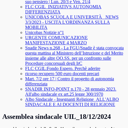
suo pensiero | Lun. 20/3 e Ven. 21/4
FLC CGIL_INIZIATIVS AUTONOMIA
DIFFERENZIATA
UNICOBAS SCUOLA E UNIVERSITÀ _NEWS
3/3/2023 - USCITA L'ORDINANZA SULLA
MOBILITA
Unicobas Notizie n°1
URGENTE COMUNICAZIONE
MANIFESTAZIONE 4 MARZO
Snadir News n.268 - La FGU/Snadir è stata convocata
questa mattina al Ministero dell’Istruzione e del Merito
insieme alle altre OO.SS. per un confronto sulle
Procedure concorsuali degli IrC
FLC CGIL:Fondo Espero. Perchè aderire
ricorso recupero 500 euro docenti precari
Mart. 7/2 ore 17 | Contro il progetto di autonomia
differenziata
SNADIR INFO-POINT n.170 - 28 gennaio 2023.
All'albo sindacale ex art.25 legge 300/1970
Albo Sindacale - Insegnanti Religione_ALL'ALBO
SINDACALE E AI DOCENTI DI RELIGIONE
Assemblea sindacale UIL_18/12/2024