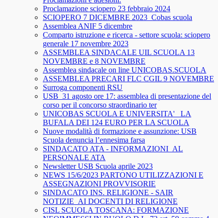
Proclamazione sciopero 23 febbraio 2024
SCIOPERO 7 DICEMBRE 2023_Cobas scuola
Assemblea ANIF 5 dicembre
Comparto istruzione e ricerca - settore scuola: sciopero
generale 17 novembre 2023
ASSEMBLEA SINDACALE UIL SCUOLA 13
NOVEMBRE e 8 NOVEMBRE
Assemblea sindacale on line UNICOBAS.SCUOLA
ASSEMBLEA PRECARI FLC CGIL 9 NOVEMBRE
Surroga componenti RSU
USB_31 agosto ore 17: assemblea di presentazione del
corso per il concorso straordinario ter
UNICOBAS SCUOLA E UNIVERSITA'_ LA
BUFALA DEI 124 EURO PER LA SCUOLA
Nuove modalità di formazione e assunzione: USB
Scuola denuncia l’ennesima farsa
SINDACATO ATA - INFORMAZIONI_AL
PERSONALE ATA
Newsletter USB Scuola aprile 2023
NEWS 15/6/2023 PARTONO UTILIZZAZIONI E
ASSEGNAZIONI PROVVISORIE
SINDACATO INS. RELIGIONE - SAIR
NOTIZIE_AI DOCENTI DI RELIGIONE
CISL SCUOLA TOSCANA: FORMAZIONE