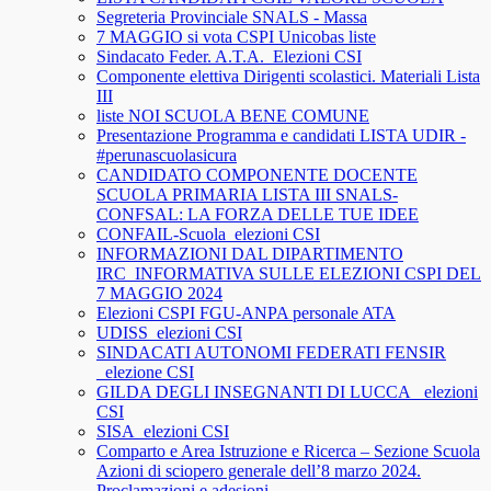
Segreteria Provinciale SNALS - Massa
7 MAGGIO si vota CSPI Unicobas liste
Sindacato Feder. A.T.A._Elezioni CSI
Componente elettiva Dirigenti scolastici. Materiali Lista
III
liste NOI SCUOLA BENE COMUNE
Presentazione Programma e candidati LISTA UDIR -
#perunascuolasicura
CANDIDATO COMPONENTE DOCENTE
SCUOLA PRIMARIA LISTA III SNALS-
CONFSAL: LA FORZA DELLE TUE IDEE
CONFAIL-Scuola_elezioni CSI
INFORMAZIONI DAL DIPARTIMENTO
IRC_INFORMATIVA SULLE ELEZIONI CSPI DEL
7 MAGGIO 2024
Elezioni CSPI FGU-ANPA personale ATA
UDISS_elezioni CSI
SINDACATI AUTONOMI FEDERATI FENSIR
_elezione CSI
GILDA DEGLI INSEGNANTI DI LUCCA_ elezioni
CSI
SISA_elezioni CSI
Comparto e Area Istruzione e Ricerca – Sezione Scuola
Azioni di sciopero generale dell’8 marzo 2024.
Proclamazioni e adesioni.