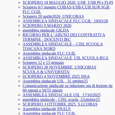
SCIOPERO 18 MAGGIO 2026_USB_USB PI e FI-PI
Sciopero 6/7 maggio COBAS-USB-CUB SUR,SGB,
FLC CGIL
Sciopero 20 aprile2026_UNICOBAS
ASSEMBLEA SINDACALE FLC CGIL_19/03/26
SCIOPERO 9 MARZO 2026
assemblea sindacale GILDA
RICORSO PER L' ABUSO DEI CONTRATTI A
TERMINE - DOCENTI IRC
ASSEMBLEA SINDACALE – CISL SCUOLA
TOSCANA NORD
Assemblea sindacale FLC CGIL
ASSEMBLEA SINDACALE_UIL SCUOLA RUA
Sciopero 12 e 13 gennaio
SCIOPERO 28 NOVEMBRE_UNICOBAS
SCUOLA & UNIVERSITA'
SCIOPERO 4 NOVEMBRE 2025 SISA
Assemblea sindacale UIL_ 31 ottobre25
Comunicazione sindacale su riduzione ora di lezione da
60 minuti a 50/55 minuti
ASSEMBLEA SINDACALE UIL_17/10/2025
assemblea sindacale - CISL scuola_22ottobre25
SCIOPERO 3 OTTOBRE 2025_S.I.COBAS
Assemblea sindacale SNALS
Assemblea sindacale FLC CGIL