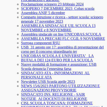
Proclamazione sciopero 23 febbraio 2024
SCIOPERO 7 DICEMBRE 2023_Cobas scuola
Assemblea ANIF 5 dicembre
Comparto istruzione e ricerca - settore scuola: sciopero
generale 17 novembre 2023
ASSEMBLEA SINDACALE UIL SCUOLA 13
NOVEMBRE e 8 NOVEMBRE
Assemblea sindacale on line UNICOBAS.SCUOLA
ASSEMBLEA PRECARI FLC CGIL 9 NOVEMBRE
Surroga componenti RSU
USB_31 agosto ore 17: assemblea di presentazione del
corso per il concorso straordinario ter
UNICOBAS SCUOLA E UNIVERSITA'_ LA
BUFALA DEI 124 EURO PER LA SCUOLA
Nuove modalità di formazione e assunzione: USB
Scuola denuncia l’ennesima farsa
SINDACATO ATA - INFORMAZIONI_AL
PERSONALE ATA
Newsletter USB Scuola aprile 2023
NEWS 15/6/2023 PARTONO UTILIZZAZIONI E
ASSEGNAZIONI PROVVISORIE
SINDACATO INS. RELIGIONE - SAIR
NOTIZIE_AI DOCENTI DI RELIGIONE
CISL SCUOLA TOSCANA: FORMAZIONE