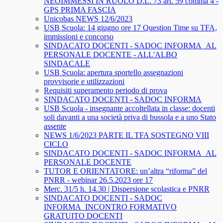
NEOIMMESSI IN RUOLO D.L. 73 art. 59 comma 4 -
GPS PRIMA FASCIA
Unicobas NEWS 12/6/2023
USB Scuola: 14 giugno ore 17 Question Time su TFA,
immissioni e concorso
SINDACATO DOCENTI - SADOC INFORMA_AL
PERSONALE DOCENTE - ALL'ALBO
SINDACALE
USB Scuola: apertura sportello assegnazioni
provvisorie e utilizzazioni
Requisiti superamento periodo di prova
SINDACATO DOCENTI - SADOC INFORMA
USB Scuola - insegnante accoltellata in classe: docenti
soli davanti a una società priva di bussola e a uno Stato
assente
NEWS 1/6/2023 PARTE IL TFA SOSTEGNO VIII
CICLO
SINDACATO DOCENTI - SADOC INFORMA_AL
PERSONALE DOCENTE
TUTOR E ORIENTATORE: un’altra “riforma” del
PNRR - webinar 26.5.2023 ore 17
Merc. 31/5 h. 14.30 | Dispersione scolastica e PNRR
SINDACATO DOCENTI - SADOC
INFORMA_INCONTRO FORMATIVO
GRATUITO DOCENTI