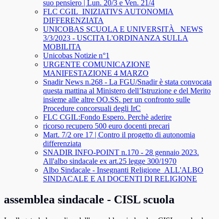
suo pensiero | Lun. 20/3 e Ven. 21/4
FLC CGIL_INIZIATIVS AUTONOMIA
DIFFERENZIATA
UNICOBAS SCUOLA E UNIVERSITÀ _NEWS
3/3/2023 - USCITA L'ORDINANZA SULLA
MOBILITA
Unicobas Notizie n°1
URGENTE COMUNICAZIONE
MANIFESTAZIONE 4 MARZO
Snadir News n.268 - La FGU/Snadir è stata convocata
questa mattina al Ministero dell’Istruzione e del Merito
insieme alle altre OO.SS. per un confronto sulle
Procedure concorsuali degli IrC
FLC CGIL:Fondo Espero. Perchè aderire
ricorso recupero 500 euro docenti precari
Mart. 7/2 ore 17 | Contro il progetto di autonomia
differenziata
SNADIR INFO-POINT n.170 - 28 gennaio 2023.
All'albo sindacale ex art.25 legge 300/1970
Albo Sindacale - Insegnanti Religione_ALL'ALBO
SINDACALE E AI DOCENTI DI RELIGIONE
assemblea sindacale - CISL scuola