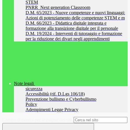
STEM
PNRR_Next generation Classroom
D.M. 65/2023 - Nuove competenze e nuovi linguaggi:
Azioni di potenziamento delle competenze STEM e m
D.M. 66/2023 - Didattica digitale integrata e
formazione alla transizione digitale per il personale
D.M. 19/2024 - Interventi di tutoraggio e formazione
per la riduzione dei divari negli apprendimenti
Note legali
sicurezza
Accessibilità (rif. D.Lgs 106/18)
Prevenzione bullismo e Cyberbullismo
Policy
Adempimenti Legge Privacy
Campo di ricerca per le pagine del sito