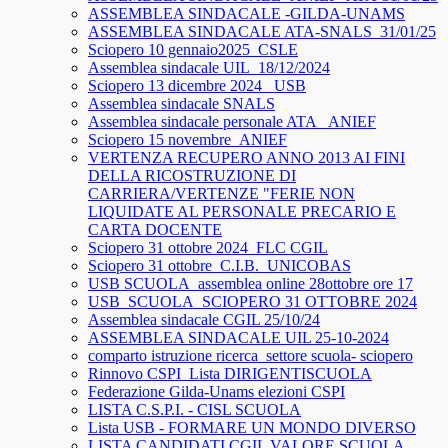
ASSEMBLEA SINDACALE -GILDA-UNAMS
ASSEMBLEA SINDACALE ATA-SNALS_31/01/25
Sciopero 10 gennaio2025_CSLE
Assemblea sindacale UIL_18/12/2024
Sciopero 13 dicembre 2024_ USB
Assemblea sindacale SNALS
Assemblea sindacale personale ATA_ ANIEF
Sciopero 15 novembre_ANIEF
VERTENZA RECUPERO ANNO 2013 AI FINI
DELLA RICOSTRUZIONE DI
CARRIERA/VERTENZE "FERIE NON
LIQUIDATE AL PERSONALE PRECARIO E
CARTA DOCENTE
Sciopero 31 ottobre 2024_FLC CGIL
Sciopero 31 ottobre_C.I.B._UNICOBAS
USB SCUOLA_assemblea online 28ottobre ore 17
USB_SCUOLA_SCIOPERO 31 OTTOBRE 2024
Assemblea sindacale CGIL 25/10/24
ASSEMBLEA SINDACALE UIL 25-10-2024
comparto istruzione ricerca_settore scuola- sciopero
Rinnovo CSPI_Lista DIRIGENTISCUOLA
Federazione Gilda-Unams elezioni CSPI
LISTA C.S.P.I. - CISL SCUOLA
Lista USB - FORMARE UN MONDO DIVERSO
LISTA CANDIDATI CGIL VALORE SCUOLA