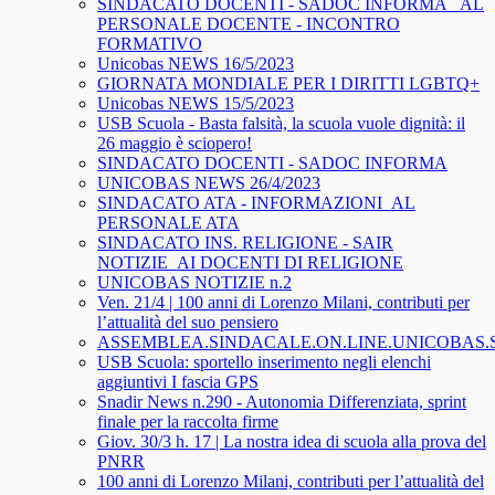
SINDACATO DOCENTI - SADOC INFORMA_ AL
PERSONALE DOCENTE - INCONTRO
FORMATIVO
Unicobas NEWS 16/5/2023
GIORNATA MONDIALE PER I DIRITTI LGBTQ+
Unicobas NEWS 15/5/2023
USB Scuola - Basta falsità, la scuola vuole dignità: il
26 maggio è sciopero!
SINDACATO DOCENTI - SADOC INFORMA
UNICOBAS NEWS 26/4/2023
SINDACATO ATA - INFORMAZIONI_AL
PERSONALE ATA
SINDACATO INS. RELIGIONE - SAIR
NOTIZIE_AI DOCENTI DI RELIGIONE
UNICOBAS NOTIZIE n.2
Ven. 21/4 | 100 anni di Lorenzo Milani, contributi per
l’attualità del suo pensiero
ASSEMBLEA.SINDACALE.ON.LINE.UNICOBAS
USB Scuola: sportello inserimento negli elenchi
aggiuntivi I fascia GPS
Snadir News n.290 - Autonomia Differenziata, sprint
finale per la raccolta firme
Giov. 30/3 h. 17 | La nostra idea di scuola alla prova del
PNRR
100 anni di Lorenzo Milani, contributi per l’attualità del