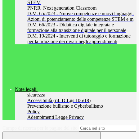
STEM
PNRR_Next generation Classroom
D.M. 65/2023 - Nuove competenze e nuovi linguaggi:
Azioni di potenziamento delle competenze STEM e m
D.M. 66/2023 - Didattica digitale integrata e
formazione alla transizione digitale per il personale
D.M. 19/2024 - Interventi di tutoraggio e formazione
per la riduzione dei divari negli apprendimenti
Note legali
sicurezza
Accessibilità (rif. D.Lgs 106/18)
Prevenzione bullismo e Cyberbullismo
Policy
Adempimenti Legge Privacy
Campo di ricerca per le pagine del sito