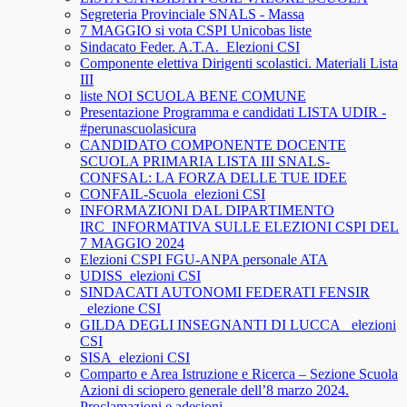
Segreteria Provinciale SNALS - Massa
7 MAGGIO si vota CSPI Unicobas liste
Sindacato Feder. A.T.A._Elezioni CSI
Componente elettiva Dirigenti scolastici. Materiali Lista
III
liste NOI SCUOLA BENE COMUNE
Presentazione Programma e candidati LISTA UDIR -
#perunascuolasicura
CANDIDATO COMPONENTE DOCENTE
SCUOLA PRIMARIA LISTA III SNALS-
CONFSAL: LA FORZA DELLE TUE IDEE
CONFAIL-Scuola_elezioni CSI
INFORMAZIONI DAL DIPARTIMENTO
IRC_INFORMATIVA SULLE ELEZIONI CSPI DEL
7 MAGGIO 2024
Elezioni CSPI FGU-ANPA personale ATA
UDISS_elezioni CSI
SINDACATI AUTONOMI FEDERATI FENSIR
_elezione CSI
GILDA DEGLI INSEGNANTI DI LUCCA_ elezioni
CSI
SISA_elezioni CSI
Comparto e Area Istruzione e Ricerca – Sezione Scuola
Azioni di sciopero generale dell’8 marzo 2024.
Proclamazioni e adesioni.