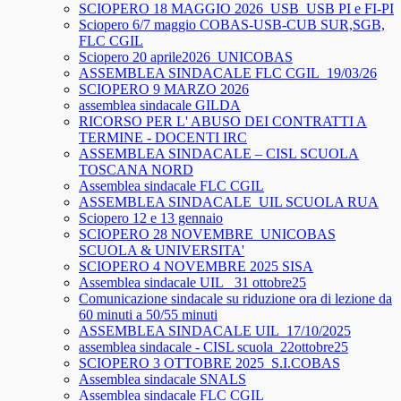
SCIOPERO 18 MAGGIO 2026_USB_USB PI e FI-PI
Sciopero 6/7 maggio COBAS-USB-CUB SUR,SGB,
FLC CGIL
Sciopero 20 aprile2026_UNICOBAS
ASSEMBLEA SINDACALE FLC CGIL_19/03/26
SCIOPERO 9 MARZO 2026
assemblea sindacale GILDA
RICORSO PER L' ABUSO DEI CONTRATTI A
TERMINE - DOCENTI IRC
ASSEMBLEA SINDACALE – CISL SCUOLA
TOSCANA NORD
Assemblea sindacale FLC CGIL
ASSEMBLEA SINDACALE_UIL SCUOLA RUA
Sciopero 12 e 13 gennaio
SCIOPERO 28 NOVEMBRE_UNICOBAS
SCUOLA & UNIVERSITA'
SCIOPERO 4 NOVEMBRE 2025 SISA
Assemblea sindacale UIL_ 31 ottobre25
Comunicazione sindacale su riduzione ora di lezione da
60 minuti a 50/55 minuti
ASSEMBLEA SINDACALE UIL_17/10/2025
assemblea sindacale - CISL scuola_22ottobre25
SCIOPERO 3 OTTOBRE 2025_S.I.COBAS
Assemblea sindacale SNALS
Assemblea sindacale FLC CGIL