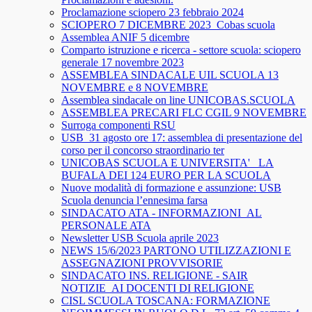
Proclamazione sciopero 23 febbraio 2024
SCIOPERO 7 DICEMBRE 2023_Cobas scuola
Assemblea ANIF 5 dicembre
Comparto istruzione e ricerca - settore scuola: sciopero
generale 17 novembre 2023
ASSEMBLEA SINDACALE UIL SCUOLA 13
NOVEMBRE e 8 NOVEMBRE
Assemblea sindacale on line UNICOBAS.SCUOLA
ASSEMBLEA PRECARI FLC CGIL 9 NOVEMBRE
Surroga componenti RSU
USB_31 agosto ore 17: assemblea di presentazione del
corso per il concorso straordinario ter
UNICOBAS SCUOLA E UNIVERSITA'_ LA
BUFALA DEI 124 EURO PER LA SCUOLA
Nuove modalità di formazione e assunzione: USB
Scuola denuncia l’ennesima farsa
SINDACATO ATA - INFORMAZIONI_AL
PERSONALE ATA
Newsletter USB Scuola aprile 2023
NEWS 15/6/2023 PARTONO UTILIZZAZIONI E
ASSEGNAZIONI PROVVISORIE
SINDACATO INS. RELIGIONE - SAIR
NOTIZIE_AI DOCENTI DI RELIGIONE
CISL SCUOLA TOSCANA: FORMAZIONE