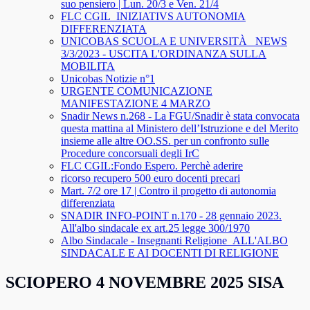
suo pensiero | Lun. 20/3 e Ven. 21/4
FLC CGIL_INIZIATIVS AUTONOMIA
DIFFERENZIATA
UNICOBAS SCUOLA E UNIVERSITÀ _NEWS
3/3/2023 - USCITA L'ORDINANZA SULLA
MOBILITA
Unicobas Notizie n°1
URGENTE COMUNICAZIONE
MANIFESTAZIONE 4 MARZO
Snadir News n.268 - La FGU/Snadir è stata convocata
questa mattina al Ministero dell’Istruzione e del Merito
insieme alle altre OO.SS. per un confronto sulle
Procedure concorsuali degli IrC
FLC CGIL:Fondo Espero. Perchè aderire
ricorso recupero 500 euro docenti precari
Mart. 7/2 ore 17 | Contro il progetto di autonomia
differenziata
SNADIR INFO-POINT n.170 - 28 gennaio 2023.
All'albo sindacale ex art.25 legge 300/1970
Albo Sindacale - Insegnanti Religione_ALL'ALBO
SINDACALE E AI DOCENTI DI RELIGIONE
SCIOPERO 4 NOVEMBRE 2025 SISA