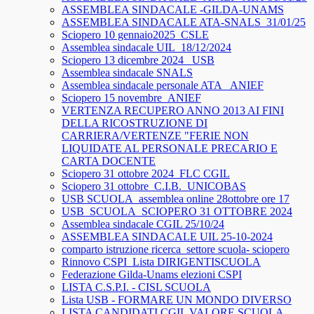
ASSEMBLEA SINDACALE -GILDA-UNAMS
ASSEMBLEA SINDACALE ATA-SNALS_31/01/25
Sciopero 10 gennaio2025_CSLE
Assemblea sindacale UIL_18/12/2024
Sciopero 13 dicembre 2024_ USB
Assemblea sindacale SNALS
Assemblea sindacale personale ATA_ ANIEF
Sciopero 15 novembre_ANIEF
VERTENZA RECUPERO ANNO 2013 AI FINI
DELLA RICOSTRUZIONE DI
CARRIERA/VERTENZE "FERIE NON
LIQUIDATE AL PERSONALE PRECARIO E
CARTA DOCENTE
Sciopero 31 ottobre 2024_FLC CGIL
Sciopero 31 ottobre_C.I.B._UNICOBAS
USB SCUOLA_assemblea online 28ottobre ore 17
USB_SCUOLA_SCIOPERO 31 OTTOBRE 2024
Assemblea sindacale CGIL 25/10/24
ASSEMBLEA SINDACALE UIL 25-10-2024
comparto istruzione ricerca_settore scuola- sciopero
Rinnovo CSPI_Lista DIRIGENTISCUOLA
Federazione Gilda-Unams elezioni CSPI
LISTA C.S.P.I. - CISL SCUOLA
Lista USB - FORMARE UN MONDO DIVERSO
LISTA CANDIDATI CGIL VALORE SCUOLA