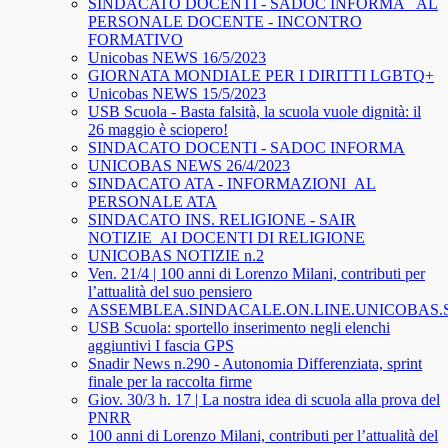
SINDACATO DOCENTI - SADOC INFORMA_ AL
PERSONALE DOCENTE - INCONTRO
FORMATIVO
Unicobas NEWS 16/5/2023
GIORNATA MONDIALE PER I DIRITTI LGBTQ+
Unicobas NEWS 15/5/2023
USB Scuola - Basta falsità, la scuola vuole dignità: il
26 maggio è sciopero!
SINDACATO DOCENTI - SADOC INFORMA
UNICOBAS NEWS 26/4/2023
SINDACATO ATA - INFORMAZIONI_AL
PERSONALE ATA
SINDACATO INS. RELIGIONE - SAIR
NOTIZIE_AI DOCENTI DI RELIGIONE
UNICOBAS NOTIZIE n.2
Ven. 21/4 | 100 anni di Lorenzo Milani, contributi per
l’attualità del suo pensiero
ASSEMBLEA.SINDACALE.ON.LINE.UNICOBAS
USB Scuola: sportello inserimento negli elenchi
aggiuntivi I fascia GPS
Snadir News n.290 - Autonomia Differenziata, sprint
finale per la raccolta firme
Giov. 30/3 h. 17 | La nostra idea di scuola alla prova del
PNRR
100 anni di Lorenzo Milani, contributi per l’attualità del