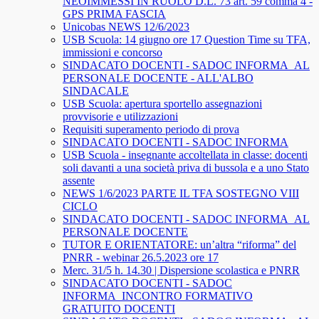
NEOIMMESSI IN RUOLO D.L. 73 art. 59 comma 4 -
GPS PRIMA FASCIA
Unicobas NEWS 12/6/2023
USB Scuola: 14 giugno ore 17 Question Time su TFA,
immissioni e concorso
SINDACATO DOCENTI - SADOC INFORMA_AL
PERSONALE DOCENTE - ALL'ALBO
SINDACALE
USB Scuola: apertura sportello assegnazioni
provvisorie e utilizzazioni
Requisiti superamento periodo di prova
SINDACATO DOCENTI - SADOC INFORMA
USB Scuola - insegnante accoltellata in classe: docenti
soli davanti a una società priva di bussola e a uno Stato
assente
NEWS 1/6/2023 PARTE IL TFA SOSTEGNO VIII
CICLO
SINDACATO DOCENTI - SADOC INFORMA_AL
PERSONALE DOCENTE
TUTOR E ORIENTATORE: un’altra “riforma” del
PNRR - webinar 26.5.2023 ore 17
Merc. 31/5 h. 14.30 | Dispersione scolastica e PNRR
SINDACATO DOCENTI - SADOC
INFORMA_INCONTRO FORMATIVO
GRATUITO DOCENTI