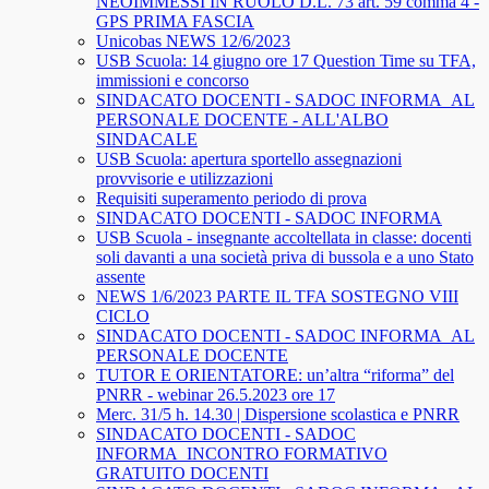
NEOIMMESSI IN RUOLO D.L. 73 art. 59 comma 4 -
GPS PRIMA FASCIA
Unicobas NEWS 12/6/2023
USB Scuola: 14 giugno ore 17 Question Time su TFA,
immissioni e concorso
SINDACATO DOCENTI - SADOC INFORMA_AL
PERSONALE DOCENTE - ALL'ALBO
SINDACALE
USB Scuola: apertura sportello assegnazioni
provvisorie e utilizzazioni
Requisiti superamento periodo di prova
SINDACATO DOCENTI - SADOC INFORMA
USB Scuola - insegnante accoltellata in classe: docenti
soli davanti a una società priva di bussola e a uno Stato
assente
NEWS 1/6/2023 PARTE IL TFA SOSTEGNO VIII
CICLO
SINDACATO DOCENTI - SADOC INFORMA_AL
PERSONALE DOCENTE
TUTOR E ORIENTATORE: un’altra “riforma” del
PNRR - webinar 26.5.2023 ore 17
Merc. 31/5 h. 14.30 | Dispersione scolastica e PNRR
SINDACATO DOCENTI - SADOC
INFORMA_INCONTRO FORMATIVO
GRATUITO DOCENTI