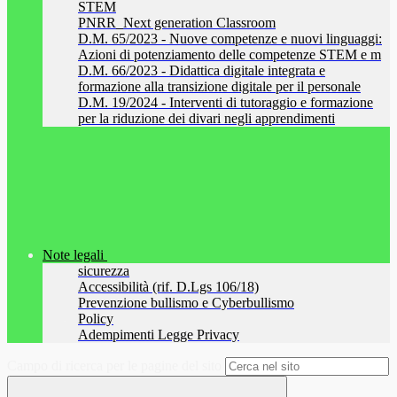
STEM
PNRR_Next generation Classroom
D.M. 65/2023 - Nuove competenze e nuovi linguaggi:
Azioni di potenziamento delle competenze STEM e m
D.M. 66/2023 - Didattica digitale integrata e
formazione alla transizione digitale per il personale
D.M. 19/2024 - Interventi di tutoraggio e formazione
per la riduzione dei divari negli apprendimenti
Note legali
sicurezza
Accessibilità (rif. D.Lgs 106/18)
Prevenzione bullismo e Cyberbullismo
Policy
Adempimenti Legge Privacy
Campo di ricerca per le pagine del sito