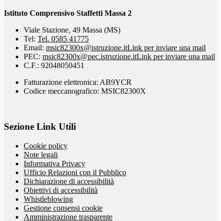
Istituto Comprensivo Staffetti Massa 2
Viale Stazione, 49 Massa (MS)
Tel:
Tel. 0585 41775
Email:
msic82300x@istruzione.it
Link per inviare una mail
PEC:
msic82300x@pec.istruzione.it
Link per inviare una mail
C.F.: 92048050451
Fatturazione elettronica: AB9YCR
Codice meccanografico: MSIC82300X
Sezione Link Utili
Cookie policy
Note legali
Informativa Privacy
Ufficio Relazioni con il Pubblico
Dichiarazione di accessibilità
Obiettivi di accessibilità
Whistleblowing
Gestione consensi cookie
Amministrazione trasparente