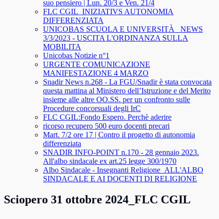
suo pensiero | Lun. 20/3 e Ven. 21/4
FLC CGIL_INIZIATIVS AUTONOMIA
DIFFERENZIATA
UNICOBAS SCUOLA E UNIVERSITÀ _NEWS
3/3/2023 - USCITA L'ORDINANZA SULLA
MOBILITA
Unicobas Notizie n°1
URGENTE COMUNICAZIONE
MANIFESTAZIONE 4 MARZO
Snadir News n.268 - La FGU/Snadir è stata convocata
questa mattina al Ministero dell’Istruzione e del Merito
insieme alle altre OO.SS. per un confronto sulle
Procedure concorsuali degli IrC
FLC CGIL:Fondo Espero. Perchè aderire
ricorso recupero 500 euro docenti precari
Mart. 7/2 ore 17 | Contro il progetto di autonomia
differenziata
SNADIR INFO-POINT n.170 - 28 gennaio 2023.
All'albo sindacale ex art.25 legge 300/1970
Albo Sindacale - Insegnanti Religione_ALL'ALBO
SINDACALE E AI DOCENTI DI RELIGIONE
Sciopero 31 ottobre 2024_FLC CGIL