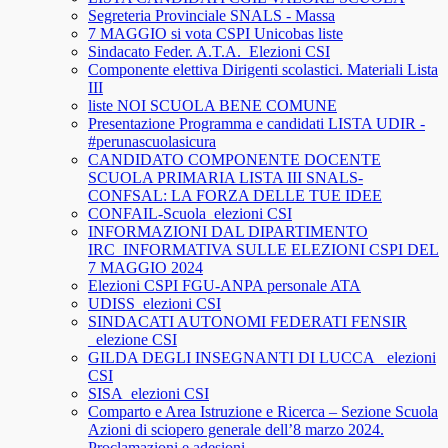
Segreteria Provinciale SNALS - Massa
7 MAGGIO si vota CSPI Unicobas liste
Sindacato Feder. A.T.A._Elezioni CSI
Componente elettiva Dirigenti scolastici. Materiali Lista
III
liste NOI SCUOLA BENE COMUNE
Presentazione Programma e candidati LISTA UDIR -
#perunascuolasicura
CANDIDATO COMPONENTE DOCENTE
SCUOLA PRIMARIA LISTA III SNALS-
CONFSAL: LA FORZA DELLE TUE IDEE
CONFAIL-Scuola_elezioni CSI
INFORMAZIONI DAL DIPARTIMENTO
IRC_INFORMATIVA SULLE ELEZIONI CSPI DEL
7 MAGGIO 2024
Elezioni CSPI FGU-ANPA personale ATA
UDISS_elezioni CSI
SINDACATI AUTONOMI FEDERATI FENSIR
_elezione CSI
GILDA DEGLI INSEGNANTI DI LUCCA_ elezioni
CSI
SISA_elezioni CSI
Comparto e Area Istruzione e Ricerca – Sezione Scuola
Azioni di sciopero generale dell’8 marzo 2024.
Proclamazioni e adesioni.