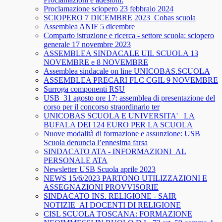
Proclamazione sciopero 23 febbraio 2024
SCIOPERO 7 DICEMBRE 2023_Cobas scuola
Assemblea ANIF 5 dicembre
Comparto istruzione e ricerca - settore scuola: sciopero
generale 17 novembre 2023
ASSEMBLEA SINDACALE UIL SCUOLA 13
NOVEMBRE e 8 NOVEMBRE
Assemblea sindacale on line UNICOBAS.SCUOLA
ASSEMBLEA PRECARI FLC CGIL 9 NOVEMBRE
Surroga componenti RSU
USB_31 agosto ore 17: assemblea di presentazione del
corso per il concorso straordinario ter
UNICOBAS SCUOLA E UNIVERSITA'_ LA
BUFALA DEI 124 EURO PER LA SCUOLA
Nuove modalità di formazione e assunzione: USB
Scuola denuncia l’ennesima farsa
SINDACATO ATA - INFORMAZIONI_AL
PERSONALE ATA
Newsletter USB Scuola aprile 2023
NEWS 15/6/2023 PARTONO UTILIZZAZIONI E
ASSEGNAZIONI PROVVISORIE
SINDACATO INS. RELIGIONE - SAIR
NOTIZIE_AI DOCENTI DI RELIGIONE
CISL SCUOLA TOSCANA: FORMAZIONE