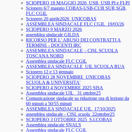
SCIOPERO 18 MAGGIO 2026_USB_USB PI e FI-PI
Sciopero 6/7 maggio COBAS-USB-CUB SUR,SGB,
FLC CGIL
Sciopero 20 aprile2026_UNICOBAS
ASSEMBLEA SINDACALE FLC CGIL_19/03/26
SCIOPERO 9 MARZO 2026
assemblea sindacale GILDA
RICORSO PER L' ABUSO DEI CONTRATTI A
TERMINE - DOCENTI IRC
ASSEMBLEA SINDACALE – CISL SCUOLA
TOSCANA NORD
Assemblea sindacale FLC CGIL
ASSEMBLEA SINDACALE_UIL SCUOLA RUA
Sciopero 12 e 13 gennaio
SCIOPERO 28 NOVEMBRE_UNICOBAS
SCUOLA & UNIVERSITA'
SCIOPERO 4 NOVEMBRE 2025 SISA
Assemblea sindacale UIL_ 31 ottobre25
Comunicazione sindacale su riduzione ora di lezione da
60 minuti a 50/55 minuti
ASSEMBLEA SINDACALE UIL_17/10/2025
assemblea sindacale - CISL scuola_22ottobre25
SCIOPERO 3 OTTOBRE 2025_S.I.COBAS
Assemblea sindacale SNALS
Assemblea sindacale FLC CGIL