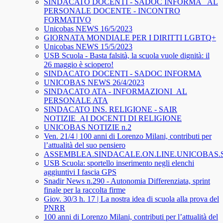
SINDACATO DOCENTI - SADOC INFORMA_ AL
PERSONALE DOCENTE - INCONTRO
FORMATIVO
Unicobas NEWS 16/5/2023
GIORNATA MONDIALE PER I DIRITTI LGBTQ+
Unicobas NEWS 15/5/2023
USB Scuola - Basta falsità, la scuola vuole dignità: il
26 maggio è sciopero!
SINDACATO DOCENTI - SADOC INFORMA
UNICOBAS NEWS 26/4/2023
SINDACATO ATA - INFORMAZIONI_AL
PERSONALE ATA
SINDACATO INS. RELIGIONE - SAIR
NOTIZIE_AI DOCENTI DI RELIGIONE
UNICOBAS NOTIZIE n.2
Ven. 21/4 | 100 anni di Lorenzo Milani, contributi per
l’attualità del suo pensiero
ASSEMBLEA.SINDACALE.ON.LINE.UNICOBAS
USB Scuola: sportello inserimento negli elenchi
aggiuntivi I fascia GPS
Snadir News n.290 - Autonomia Differenziata, sprint
finale per la raccolta firme
Giov. 30/3 h. 17 | La nostra idea di scuola alla prova del
PNRR
100 anni di Lorenzo Milani, contributi per l’attualità del