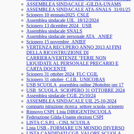
ASSEMBLEA SINDACALE -GILDA-UNAMS
ASSEMBLEA SINDACALE ATA-SNALS_31/01/25
Sciopero 10 gennaio2025_CSLE
Assemblea sindacale UIL_18/12/2024
Sciopero 13 dicembre 2024_ USB
Assemblea sindacale SNALS
Assemblea sindacale personale ATA_ ANIEF
Sciopero 15 novembre_ANIEF
VERTENZA RECUPERO ANNO 2013 AI FINI
DELLA RICOSTRUZIONE DI
CARRIERA/VERTENZE "FERIE NON
LIQUIDATE AL PERSONALE PRECARIO E
CARTA DOCENTE
Sciopero 31 ottobre 2024_FLC CGIL
Sciopero 31 ottobre_C.I.B._UNICOBAS
USB SCUOLA_assemblea online 28ottobre ore 17
USB_SCUOLA_SCIOPERO 31 OTTOBRE 2024
Assemblea sindacale CGIL 25/10/24
ASSEMBLEA SINDACALE UIL 25-10-2024
comparto istruzione ricerca_settore scuola- sciopero
Rinnovo CSPI_Lista DIRIGENTISCUOLA
Federazione Gilda-Unams elezioni CSPI
LISTA C.S.P.I. - CISL SCUOLA
Lista USB - FORMARE UN MONDO DIVERSO
LISTA CANDIDATI CGIL VALORE SCUOLA