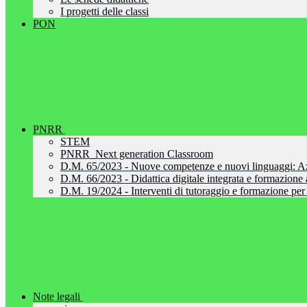
I progetti delle classi
PON
PNRR
STEM
PNRR_Next generation Classroom
D.M. 65/2023 - Nuove competenze e nuovi linguaggi: A
D.M. 66/2023 - Didattica digitale integrata e formazione al
D.M. 19/2024 - Interventi di tutoraggio e formazione per 
Note legali