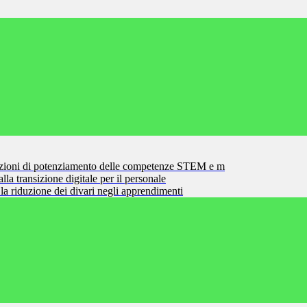
zioni di potenziamento delle competenze STEM e m
la transizione digitale per il personale
la riduzione dei divari negli apprendimenti