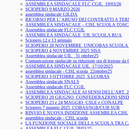
ASSEMBLEA SINDACALE FLC CGIL_19/03/26
SCIOPERO 9 MARZO 2026
assemblea sindacale GILDA
RICORSO PER L' ABUSO DEI CONTRATTI A TER
ASSEMBLEA SINDACALE – CISL SCUOLA TOS
Assemblea sindacale FLC CGIL
ASSEMBLEA SINDACALE_UIL SCUOLA RUA
Sciopero 12 e 13 gennaio
SCIOPERO 28 NOVEMBRE_UNICOBAS SCUOLA 
SCIOPERO 4 NOVEMBRE 2025 SISA
Assemblea sindacale UIL_ 31 ottobre25
Comunicazione sindacale su riduzione ora di lezione da 
ASSEMBLEA SINDACALE UIL_17/10/2025
assemblea sindacale - CISL scuola_22ottobre25
SCIOPERO 3 OTTOBRE 2025_S.I.COBAS
Assemblea sindacale SNALS
Assemblea sindacale FLC CGIL
ASSEMBLEA SINDACALE AI SENSI DELL’ART. 2
SCIOPERO 20 GIUGNO_CONFEDERAZIONI SIN
SCIOPERO 23 e 24 MAGGIO_CSLE e CONALPE
Sciopero 7 maggio 2025_COBAS/SGB/CUB SUR
RINVIO E NUOVA INDIZIONE ASSEMBLEA CISL
assemblea sindacale - CISL scuola
LA FUNZIONE SOCIALE DELLA SCUOLA TRA C
ASSEMBLEA FLC CGIL 28/03/25