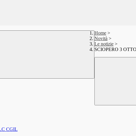
Home
>
Novità
>
Le notizie
>
SCIOPERO 3 OTTO
FLC CGIL