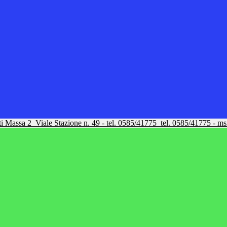
tti Massa 2
Viale Stazione n. 49 - tel. 0585/41775
tel. 0585/41775 - m