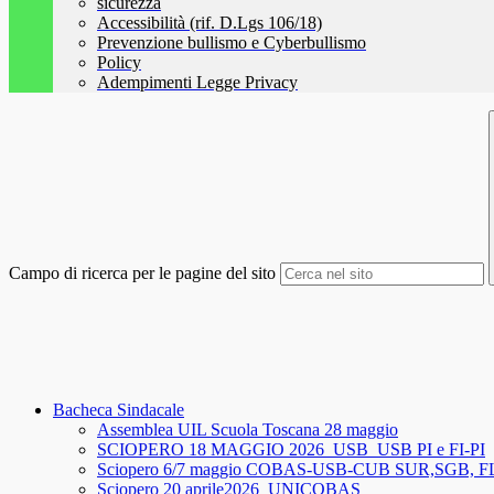
sicurezza
Accessibilità (rif. D.Lgs 106/18)
Prevenzione bullismo e Cyberbullismo
Policy
Adempimenti Legge Privacy
Campo di ricerca per le pagine del sito
Bacheca Sindacale
Assemblea UIL Scuola Toscana 28 maggio
SCIOPERO 18 MAGGIO 2026_USB_USB PI e FI-PI
Sciopero 6/7 maggio COBAS-USB-CUB SUR,SGB, 
Sciopero 20 aprile2026_UNICOBAS