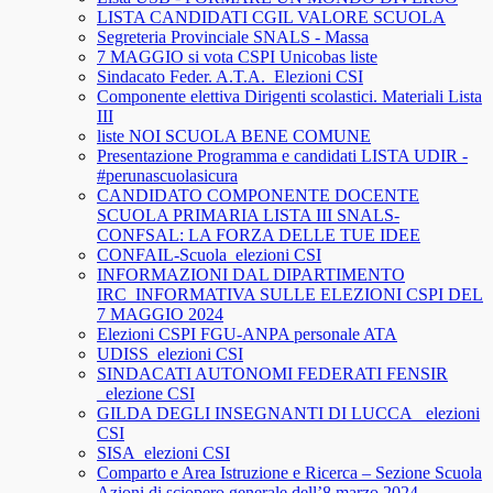
LISTA CANDIDATI CGIL VALORE SCUOLA
Segreteria Provinciale SNALS - Massa
7 MAGGIO si vota CSPI Unicobas liste
Sindacato Feder. A.T.A._Elezioni CSI
Componente elettiva Dirigenti scolastici. Materiali Lista
III
liste NOI SCUOLA BENE COMUNE
Presentazione Programma e candidati LISTA UDIR -
#perunascuolasicura
CANDIDATO COMPONENTE DOCENTE
SCUOLA PRIMARIA LISTA III SNALS-
CONFSAL: LA FORZA DELLE TUE IDEE
CONFAIL-Scuola_elezioni CSI
INFORMAZIONI DAL DIPARTIMENTO
IRC_INFORMATIVA SULLE ELEZIONI CSPI DEL
7 MAGGIO 2024
Elezioni CSPI FGU-ANPA personale ATA
UDISS_elezioni CSI
SINDACATI AUTONOMI FEDERATI FENSIR
_elezione CSI
GILDA DEGLI INSEGNANTI DI LUCCA_ elezioni
CSI
SISA_elezioni CSI
Comparto e Area Istruzione e Ricerca – Sezione Scuola
Azioni di sciopero generale dell’8 marzo 2024.