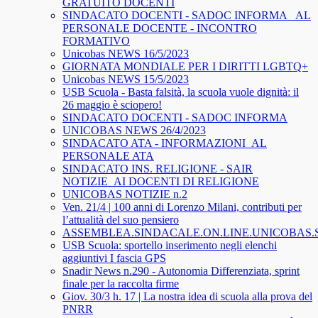
GRATUITO DOCENTI
SINDACATO DOCENTI - SADOC INFORMA_ AL
PERSONALE DOCENTE - INCONTRO
FORMATIVO
Unicobas NEWS 16/5/2023
GIORNATA MONDIALE PER I DIRITTI LGBTQ+
Unicobas NEWS 15/5/2023
USB Scuola - Basta falsità, la scuola vuole dignità: il
26 maggio è sciopero!
SINDACATO DOCENTI - SADOC INFORMA
UNICOBAS NEWS 26/4/2023
SINDACATO ATA - INFORMAZIONI_AL
PERSONALE ATA
SINDACATO INS. RELIGIONE - SAIR
NOTIZIE_AI DOCENTI DI RELIGIONE
UNICOBAS NOTIZIE n.2
Ven. 21/4 | 100 anni di Lorenzo Milani, contributi per
l’attualità del suo pensiero
ASSEMBLEA.SINDACALE.ON.LINE.UNICOBAS
USB Scuola: sportello inserimento negli elenchi
aggiuntivi I fascia GPS
Snadir News n.290 - Autonomia Differenziata, sprint
finale per la raccolta firme
Giov. 30/3 h. 17 | La nostra idea di scuola alla prova del
PNRR