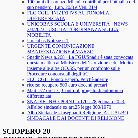
100 anni di Lorenzo Milani, contributi per l’attualità del
suo pensiero | Lun. 20/3 e Ven. 21/4
FLC CGIL_INIZIATIVS AUTONOMIA
DIFFERENZIATA
UNICOBAS SCUOLA E UNIVERSITÀ _NEWS
3/3/2023 - USCITA L'ORDINANZA SULLA
MOBILITA
Unicobas Notizie n°1
URGENTE COMUNICAZIONE
MANIFESTAZIONE 4 MARZO
Snadir News n.268 - La FGU/Snadir è stata convocata
questa mattina al Ministero dell’Istruzione e del Merito
insieme alle altre OO.SS. per un confronto sulle
Procedure concorsuali degli IrC
FLC CGIL:Fondo Espero. Perchè aderire
ricorso recupero 500 euro docenti precari
Mart. 7/2 ore 17 | Contro il progetto di autonomia
differenziata
SNADIR INFO-POINT n.170 - 28 gennaio 2023.
All'albo sindacale ex art.25 legge 300/1970
Albo Sindacale - Insegnanti Religione_ALL'ALBO
SINDACALE E AI DOCENTI DI RELIGIONE
SCIOPERO 20