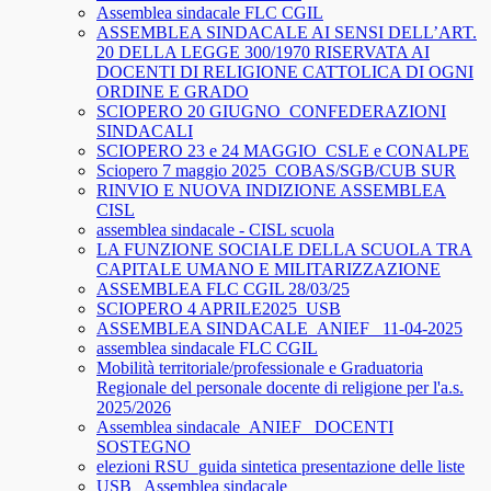
Assemblea sindacale FLC CGIL
ASSEMBLEA SINDACALE AI SENSI DELL’ART.
20 DELLA LEGGE 300/1970 RISERVATA AI
DOCENTI DI RELIGIONE CATTOLICA DI OGNI
ORDINE E GRADO
SCIOPERO 20 GIUGNO_CONFEDERAZIONI
SINDACALI
SCIOPERO 23 e 24 MAGGIO_CSLE e CONALPE
Sciopero 7 maggio 2025_COBAS/SGB/CUB SUR
RINVIO E NUOVA INDIZIONE ASSEMBLEA
CISL
assemblea sindacale - CISL scuola
LA FUNZIONE SOCIALE DELLA SCUOLA TRA
CAPITALE UMANO E MILITARIZZAZIONE
ASSEMBLEA FLC CGIL 28/03/25
SCIOPERO 4 APRILE2025_USB
ASSEMBLEA SINDACALE_ANIEF_ 11-04-2025
assemblea sindacale FLC CGIL
Mobilità territoriale/professionale e Graduatoria
Regionale del personale docente di religione per l'a.s.
2025/2026
Assemblea sindacale_ANIEF_ DOCENTI
SOSTEGNO
elezioni RSU_guida sintetica presentazione delle liste
USB_ Assemblea sindacale