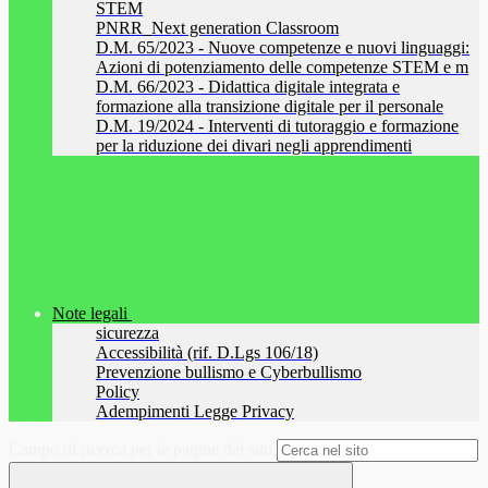
STEM
PNRR_Next generation Classroom
D.M. 65/2023 - Nuove competenze e nuovi linguaggi:
Azioni di potenziamento delle competenze STEM e m
D.M. 66/2023 - Didattica digitale integrata e
formazione alla transizione digitale per il personale
D.M. 19/2024 - Interventi di tutoraggio e formazione
per la riduzione dei divari negli apprendimenti
Note legali
sicurezza
Accessibilità (rif. D.Lgs 106/18)
Prevenzione bullismo e Cyberbullismo
Policy
Adempimenti Legge Privacy
Campo di ricerca per le pagine del sito