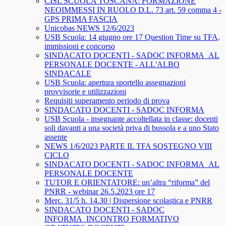
CISL SCUOLA TOSCANA: FORMAZIONE
NEOIMMESSI IN RUOLO D.L. 73 art. 59 comma 4 -
GPS PRIMA FASCIA
Unicobas NEWS 12/6/2023
USB Scuola: 14 giugno ore 17 Question Time su TFA,
immissioni e concorso
SINDACATO DOCENTI - SADOC INFORMA_AL
PERSONALE DOCENTE - ALL'ALBO
SINDACALE
USB Scuola: apertura sportello assegnazioni
provvisorie e utilizzazioni
Requisiti superamento periodo di prova
SINDACATO DOCENTI - SADOC INFORMA
USB Scuola - insegnante accoltellata in classe: docenti
soli davanti a una società priva di bussola e a uno Stato
assente
NEWS 1/6/2023 PARTE IL TFA SOSTEGNO VIII
CICLO
SINDACATO DOCENTI - SADOC INFORMA_AL
PERSONALE DOCENTE
TUTOR E ORIENTATORE: un’altra “riforma” del
PNRR - webinar 26.5.2023 ore 17
Merc. 31/5 h. 14.30 | Dispersione scolastica e PNRR
SINDACATO DOCENTI - SADOC
INFORMA_INCONTRO FORMATIVO