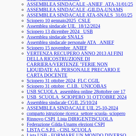
ASSEMBLEA SINDACALE -ANIEF_ATA-31/01/25
ASSEMBLEA SINDACALE -GILDA-UNAMS
ASSEMBLEA SINDACALE ATA-SNALS_31/01/25
Sciopero 10 gennaio2025_CSLE
Assemblea sindacale UIL_18/12/2024
Sciopero 13 dicembre 2024_ USB
Assemblea sindacale SNALS
Assemblea sindacale personale ATA_ ANIEF
Sciopero 15 novembre_ANIEF
VERTENZA RECUPERO ANNO 2013 AI FINI
DELLA RICOSTRUZIONE DI
CARRIERA/VERTENZE "FERIE NON
LIQUIDATE AL PERSONALE PRECARIO E
CARTA DOCENTE
Sciopero 31 ottobre 2024_FLC CGIL
Sciopero 31 ottobre_C.I.B._UNICOBAS
USB SCUOLA_assemblea online 28ottobre ore 17
USB_SCUOLA_SCIOPERO 31 OTTOBRE 2024
Assemblea sindacale CGIL 25/10/24
ASSEMBLEA SINDACALE UIL 25-10-2024
comparto istruzione ricerca_settore scuola- sciopero
Rinnovo CSPI_Lista DIRIGENTISCUOLA
Federazione Gilda-Unams elezioni CSPI
LISTA C.S.P.I. - CISL SCUOLA
Lista USB - FORMARE UN MONDO DIVERSO