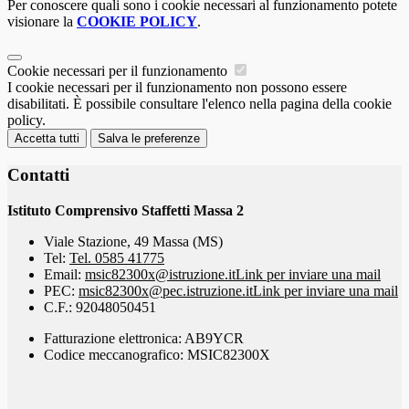
Per conoscere quali sono i cookie necessari al funzionamento potete
visionare la
COOKIE POLICY
.
Cookie necessari per il funzionamento
I cookie necessari per il funzionamento non possono essere
disabilitati. È possibile consultare l'elenco nella pagina della cookie
policy.
Accetta tutti
Salva le preferenze
Contatti
Istituto Comprensivo Staffetti Massa 2
Viale Stazione, 49 Massa (MS)
Tel:
Tel. 0585 41775
Email:
msic82300x@istruzione.it
Link per inviare una mail
PEC:
msic82300x@pec.istruzione.it
Link per inviare una mail
C.F.: 92048050451
Fatturazione elettronica: AB9YCR
Codice meccanografico: MSIC82300X