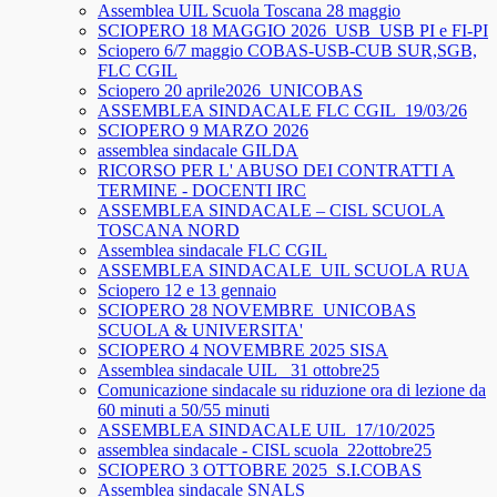
Assemblea UIL Scuola Toscana 28 maggio
SCIOPERO 18 MAGGIO 2026_USB_USB PI e FI-PI
Sciopero 6/7 maggio COBAS-USB-CUB SUR,SGB,
FLC CGIL
Sciopero 20 aprile2026_UNICOBAS
ASSEMBLEA SINDACALE FLC CGIL_19/03/26
SCIOPERO 9 MARZO 2026
assemblea sindacale GILDA
RICORSO PER L' ABUSO DEI CONTRATTI A
TERMINE - DOCENTI IRC
ASSEMBLEA SINDACALE – CISL SCUOLA
TOSCANA NORD
Assemblea sindacale FLC CGIL
ASSEMBLEA SINDACALE_UIL SCUOLA RUA
Sciopero 12 e 13 gennaio
SCIOPERO 28 NOVEMBRE_UNICOBAS
SCUOLA & UNIVERSITA'
SCIOPERO 4 NOVEMBRE 2025 SISA
Assemblea sindacale UIL_ 31 ottobre25
Comunicazione sindacale su riduzione ora di lezione da
60 minuti a 50/55 minuti
ASSEMBLEA SINDACALE UIL_17/10/2025
assemblea sindacale - CISL scuola_22ottobre25
SCIOPERO 3 OTTOBRE 2025_S.I.COBAS
Assemblea sindacale SNALS