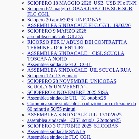
SCIOPERO 18 MAGGIO 2026_USB_USB PI e FI-PI
Sciopero 6/7 maggio COBAS-USB-CUB SUR,SGB,
FLC CGIL
Sciopero 20 aprile2026_UNICOBAS
ASSEMBLEA SINDACALE FLC CGIL_19/03/26
SCIOPERO 9 MARZO 2026
assemblea sindacale GILDA
RICORSO PER L' ABUSO DEI CONTRATTI A
TERMINE - DOCENTI IRC
ASSEMBLEA SINDACALE – CISL SCUOLA
TOSCANA NORD
Assemblea sindacale FLC CGIL
ASSEMBLEA SINDACALE_UIL SCUOLA RUA
Sciopero 12 e 13 gennaio
SCIOPERO 28 NOVEMBRE_UNICOBAS
SCUOLA & UNIVERSITA'
SCIOPERO 4 NOVEMBRE 2025 SISA
Assemblea sindacale UIL_ 31 ottobre25
Comunicazione sindacale su riduzione ora di lezione da
60 minuti a 50/55 minuti
ASSEMBLEA SINDACALE UIL_17/10/2025
assemblea sindacale - CISL scuola_22ottobre25
SCIOPERO 3 OTTOBRE 2025_S.I.COBAS
Assemblea sindacale SNALS
Assemblea sindacale FLC CGIL