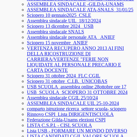
ASSEMBLEA SINDACALE -GILDA-UNAMS
ASSEMBLEA SINDACALE ATA-SNALS_31/01/25
Sciopero 10 gennaio2025_CSLE
Assemblea sindacale UIL_18/12/2024
Sciopero 13 dicembre 2024_ USB
Assemblea sindacale SNALS
Assemblea sindacale personale ATA_ ANIEF
Sciopero 15 novembre_ANIEF
VERTENZA RECUPERO ANNO 2013 AI FINI
DELLA RICOSTRUZIONE DI
CARRIERA/VERTENZE "FERIE NON
LIQUIDATE AL PERSONALE PRECARIO E
CARTA DOCENTE
Sciopero 31 ottobre 2024_FLC CGIL
Sciopero 31 ottobre_C.I.B._UNICOBAS
USB SCUOLA_assemblea online 28ottobre ore 17
USB_SCUOLA_SCIOPERO 31 OTTOBRE 2024
Assemblea sindacale CGIL 25/10/24
ASSEMBLEA SINDACALE UIL 25-10-2024
comparto istruzione ricerca_settore scuola- sciopero
Rinnovo CSPI_Lista DIRIGENTISCUOLA
Federazione Gilda-Unams elezioni CSPI
LISTA C.S.P.I. - CISL SCUOLA
Lista USB - FORMARE UN MONDO DIVERSO
LISTA CANDIDATI CGIL VALORE SCUOLA