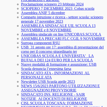
Proclamazione sciopero 23 febbraio 2024
SCIOPERO 7 DICEMBRE 2023_Cobas scuola
Assemblea ANIF 5 dicembre
Comparto istruzione e ricerca - settore scuola: sciopero
generale 17 novembre 2023
ASSEMBLEA SINDACALE UIL SCUOLA 13
NOVEMBRE e 8 NOVEMBRE
Assemblea sindacale on line UNICOBAS.SCUOLA
ASSEMBLEA PRECARI FLC CGIL 9 NOVEMBRE
Surroga componenti RSU
USB_31 agosto ore 17: assemblea di presentazione del
corso per il concorso straordinario ter
UNICOBAS SCUOLA E UNIVERSITA'_ LA
BUFALA DEI 124 EURO PER LA SCUOLA
Nuove modalità di formazione e assunzione: USB
Scuola denuncia l’ennesima farsa
SINDACATO ATA - INFORMAZIONI_AL
PERSONALE ATA
Newsletter USB Scuola aprile 2023
NEWS 15/6/2023 PARTONO UTILIZZAZIONI E
ASSEGNAZIONI PROVVISORIE
SINDACATO INS. RELIGIONE - SAIR
NOTIZIE_AI DOCENTI DI RELIGIONE
CISL SCUOLA TOSCANA: FORMAZIONE