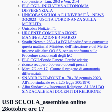
suo pensiero | Lun. 20/3 e Ven. 21/4
FLC CGIL_INIZIATIVS AUTONOMIA
DIFFERENZIATA
UNICOBAS SCUOLA E UNIVERSITÀ _NEWS
3/3/2023 - USCITA L'ORDINANZA SULLA
MOBILITA
Unicobas Notizie n°1
URGENTE COMUNICAZIONE
MANIFESTAZIONE 4 MARZO
Snadir News n.268 - La FGU/Snadir è stata convocata
questa mattina al Ministero dell’Istruzione e del Merito
insieme alle altre OO.SS. per un confronto sulle
Procedure concorsuali degli IrC
FLC CGIL:Fondo Espero. Perchè aderire
ricorso recupero 500 euro docenti precari
Mart. 7/2 ore 17 | Contro il progetto di autonomia
differenziata
SNADIR INFO-POINT n.170 - 28 gennaio 2023.
All'albo sindacale ex art.25 legge 300/1970
Albo Sindacale - Insegnanti Religione_ALL'ALBO
SINDACALE E AI DOCENTI DI RELIGIONE
USB SCUOLA_assemblea online
28ottobre ore 17