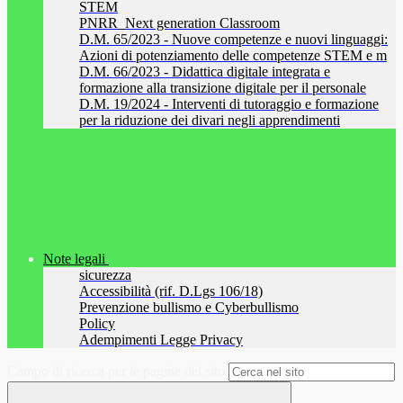
STEM
PNRR_Next generation Classroom
D.M. 65/2023 - Nuove competenze e nuovi linguaggi:
Azioni di potenziamento delle competenze STEM e m
D.M. 66/2023 - Didattica digitale integrata e
formazione alla transizione digitale per il personale
D.M. 19/2024 - Interventi di tutoraggio e formazione
per la riduzione dei divari negli apprendimenti
Note legali
sicurezza
Accessibilità (rif. D.Lgs 106/18)
Prevenzione bullismo e Cyberbullismo
Policy
Adempimenti Legge Privacy
Campo di ricerca per le pagine del sito