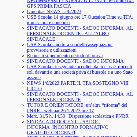
NEOIMMESSI IN RUOLO D.L. 73 art. 59 comma 4 -
GPS PRIMA FASCIA
Unicobas NEWS 12/6/2023
USB Scuola: 14 giugno ore 17 Question Time su TFA,
immissioni e concorso
SINDACATO DOCENTI - SADOC INFORMA_AL
PERSONALE DOCENTE - ALL'ALBO
SINDACALE
USB Scuola: apertura sportello assegnazioni
provvisorie e utilizzazioni
Requisiti superamento periodo di prova
SINDACATO DOCENTI - SADOC INFORMA
USB Scuola - insegnante accoltellata in classe: docenti
soli davanti a una società priva di bussola e a uno Stato
assente
NEWS 1/6/2023 PARTE IL TFA SOSTEGNO VIII
CICLO
SINDACATO DOCENTI - SADOC INFORMA_AL
PERSONALE DOCENTE
TUTOR E ORIENTATORE: un’altra “riforma” del
PNRR - webinar 26.5.2023 ore 17
Merc. 31/5 h. 14.30 | Dispersione scolastica e PNRR
SINDACATO DOCENTI - SADOC
INFORMA_INCONTRO FORMATIVO
GRATUITO DOCENTI