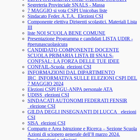
Segreteria Provinciale SNALS - Massa
7 MAGGIO si vota CSPI Unicobas liste
Sindacato Feder. A.T.A._Elezioni CSI
Componente elettiva Dirigenti scolastici. Materiali Lista
III
liste NOI SCUOLA BENE COMUNE
Presentazione Programma e candidati LISTA UDIR -
#perunascuolasicura
CANDIDATO COMPONENTE DOCENTE
SCUOLA PRIMARIA LISTA III SNALS-
CONFSAL: LA FORZA DELLE TUE IDEE
CONFAIL-Scuola_elezioni CSI
INFORMAZIONI DAL DIPARTIMENTO
IRC_INFORMATIVA SULLE ELEZIONI CSPI DEL
7 MAGGIO 2024
Elezioni CSPI FGU-ANPA personale ATA
UDISS_elezioni CSI
SINDACATI AUTONOMI FEDERATI FENSIR
_elezione CSI
GILDA DEGLI INSEGNANTI DI LUCCA_ elezioni
CSI
SISA_elezioni CSI
Comparto e Area Istruzione e Ricerca – Sezione Scuola
Azioni di sciopero generale dell’8 marzo 2024.
Proclamazioni e adesioni.