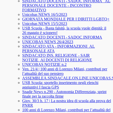
SINDACATO DOCENTI - SADOC INFORMA_ AL
PERSONALE DOCENTE - INCONTRO
FORMATIVO
Unicobas NEWS 16/5/2023
GIORNATA MONDIALE PER I DIRITTI LGBTQ+
Unicobas NEWS 15/5/2023
USB Scuola - Basta falsità, la scuola vuole dignità: il
26 maggio è sciopero!
SINDACATO DOCENTI - SADOC INFORMA
UNICOBAS NEWS 26/4/2023
SINDACATO ATA - INFORMAZIONI_AL
PERSONALE ATA
SINDACATO INS. RELIGIONE - SAIR
NOTIZIE_AI DOCENTI DI RELIGIONE
UNICOBAS NOTIZIE n.2
Ven. 21/4 | 100 anni di Lorenzo Milani, contributi per
l’attualità del suo pensiero
ASSEMBLEA.SINDACALE.ON.LINE.UNICOBAS
USB Scuola: sportello inserimento negli elenchi
aggiuntivi I fascia GPS
Snadir News n.290 - Autonomia Differenziata, sprint
finale per la raccolta firme
Giov. 30/3 h. 17 | La nostra idea di scuola alla prova del
PNRR
100 anni di Lorenzo Milani, contributi per l’attualità del