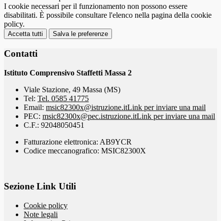
I cookie necessari per il funzionamento non possono essere
disabilitati. È possibile consultare l'elenco nella pagina della cookie
policy.
Accetta tutti
Salva le preferenze
Contatti
Istituto Comprensivo Staffetti Massa 2
Viale Stazione, 49 Massa (MS)
Tel:
Tel. 0585 41775
Email:
msic82300x@istruzione.it
Link per inviare una mail
PEC:
msic82300x@pec.istruzione.it
Link per inviare una mail
C.F.: 92048050451
Fatturazione elettronica: AB9YCR
Codice meccanografico: MSIC82300X
Sezione Link Utili
Cookie policy
Note legali