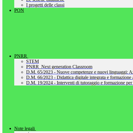
I progetti delle classi
PON
PNRR
STEM
PNRR_Next generation Classroom
D.M. 65/2023 - Nuove competenze e nuovi linguaggi: A
D.M. 66/2023 - Didattica digitale integrata e formazione al
D.M. 19/2024 - Interventi di tutoraggio e formazione per 
Note legali