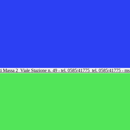
tti Massa 2
Viale Stazione n. 49 - tel. 0585/41775
tel. 0585/41775 - m