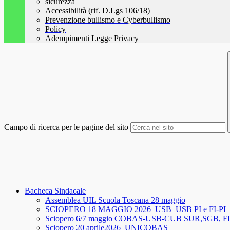
sicurezza
Accessibilità (rif. D.Lgs 106/18)
Prevenzione bullismo e Cyberbullismo
Policy
Adempimenti Legge Privacy
Campo di ricerca per le pagine del sito
Bacheca Sindacale
Assemblea UIL Scuola Toscana 28 maggio
SCIOPERO 18 MAGGIO 2026_USB_USB PI e FI-PI
Sciopero 6/7 maggio COBAS-USB-CUB SUR,SGB, 
Sciopero 20 aprile2026_UNICOBAS