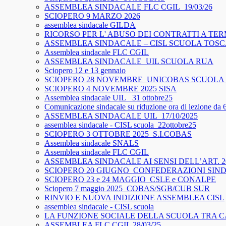
ASSEMBLEA SINDACALE FLC CGIL_19/03/26
SCIOPERO 9 MARZO 2026
assemblea sindacale GILDA
RICORSO PER L' ABUSO DEI CONTRATTI A TER
ASSEMBLEA SINDACALE – CISL SCUOLA TOS
Assemblea sindacale FLC CGIL
ASSEMBLEA SINDACALE_UIL SCUOLA RUA
Sciopero 12 e 13 gennaio
SCIOPERO 28 NOVEMBRE_UNICOBAS SCUOLA 
SCIOPERO 4 NOVEMBRE 2025 SISA
Assemblea sindacale UIL_ 31 ottobre25
Comunicazione sindacale su riduzione ora di lezione da 
ASSEMBLEA SINDACALE UIL_17/10/2025
assemblea sindacale - CISL scuola_22ottobre25
SCIOPERO 3 OTTOBRE 2025_S.I.COBAS
Assemblea sindacale SNALS
Assemblea sindacale FLC CGIL
ASSEMBLEA SINDACALE AI SENSI DELL’ART. 2
SCIOPERO 20 GIUGNO_CONFEDERAZIONI SIN
SCIOPERO 23 e 24 MAGGIO_CSLE e CONALPE
Sciopero 7 maggio 2025_COBAS/SGB/CUB SUR
RINVIO E NUOVA INDIZIONE ASSEMBLEA CISL
assemblea sindacale - CISL scuola
LA FUNZIONE SOCIALE DELLA SCUOLA TRA C
ASSEMBLEA FLC CGIL 28/03/25