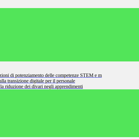
zioni di potenziamento delle competenze STEM e m
la transizione digitale per il personale
la riduzione dei divari negli apprendimenti