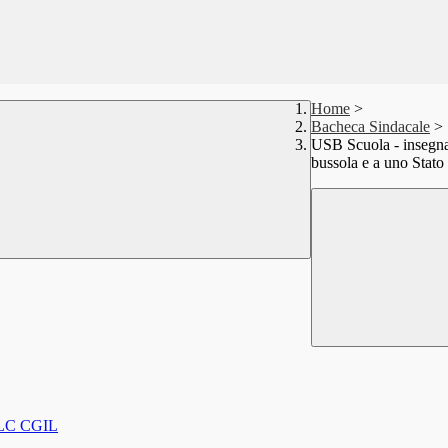
Home
>
Bacheca Sindacale
>
USB Scuola - insegnant
bussola e a uno Stato
FLC CGIL