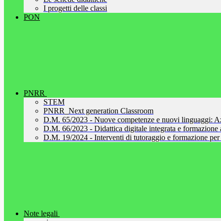
I progetti delle classi
PON
PNRR
STEM
PNRR_Next generation Classroom
D.M. 65/2023 - Nuove competenze e nuovi linguaggi: A
D.M. 66/2023 - Didattica digitale integrata e formazione al
D.M. 19/2024 - Interventi di tutoraggio e formazione per 
Note legali