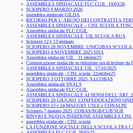
ASSEMBLEA SINDACALE FLC CGIL_19/03/26
SCIOPERO 9 MARZO 2026
assemblea sindacale GILDA
RICORSO PER L' ABUSO DEI CONTRATTI A TER
ASSEMBLEA SINDACALE – CISL SCUOLA TOS
Assemblea sindacale FLC CGIL
ASSEMBLEA SINDACALE_UIL SCUOLA RUA
Sciopero 12 e 13 gennaio
SCIOPERO 28 NOVEMBRE_UNICOBAS SCUOLA 
SCIOPERO 4 NOVEMBRE 2025 SISA
Assemblea sindacale UIL_ 31 ottobre25
Comunicazione sindacale su riduzione ora di lezione da 
ASSEMBLEA SINDACALE UIL_17/10/2025
assemblea sindacale - CISL scuola_22ottobre25
SCIOPERO 3 OTTOBRE 2025_S.I.COBAS
Assemblea sindacale SNALS
Assemblea sindacale FLC CGIL
ASSEMBLEA SINDACALE AI SENSI DELL’ART. 2
SCIOPERO 20 GIUGNO_CONFEDERAZIONI SIN
SCIOPERO 23 e 24 MAGGIO_CSLE e CONALPE
Sciopero 7 maggio 2025_COBAS/SGB/CUB SUR
RINVIO E NUOVA INDIZIONE ASSEMBLEA CISL
assemblea sindacale - CISL scuola
LA FUNZIONE SOCIALE DELLA SCUOLA TRA C
ASSEMBLEA FLC CGIL 28/03/25