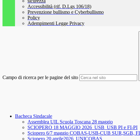
sicurezza
Accessibilità (rif. D.Lgs 106/18)
Prevenzione bullismo e Cyberbullismo
Policy
Adempimenti Legge Privacy
Campo di ricerca per le pagine del sito
Bacheca Sindacale
Assemblea UIL Scuola Toscana 28 maggio
SCIOPERO 18 MAGGIO 2026_USB_USB PI e FI-PI
Sciopero 6/7 maggio COBAS-USB-CUB SUR,SGB, 
Sciopero 20 aprile2026_UNICOBAS