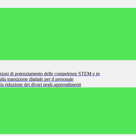
zioni di potenziamento delle competenze STEM e m
la transizione digitale per il personale
la riduzione dei divari negli apprendimenti