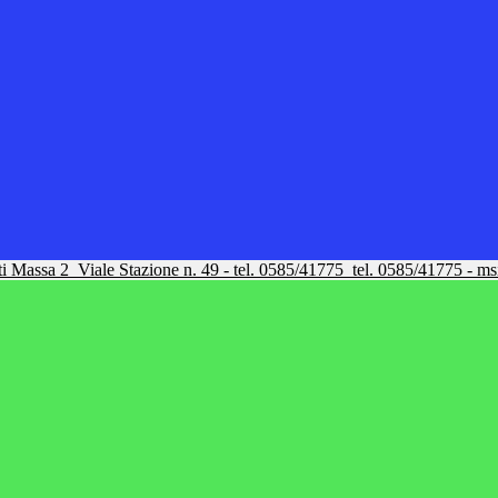
tti Massa 2
Viale Stazione n. 49 - tel. 0585/41775
tel. 0585/41775 - m