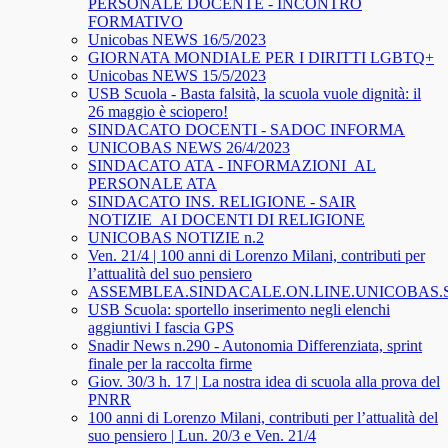
PERSONALE DOCENTE - INCONTRO
FORMATIVO
Unicobas NEWS 16/5/2023
GIORNATA MONDIALE PER I DIRITTI LGBTQ+
Unicobas NEWS 15/5/2023
USB Scuola - Basta falsità, la scuola vuole dignità: il
26 maggio è sciopero!
SINDACATO DOCENTI - SADOC INFORMA
UNICOBAS NEWS 26/4/2023
SINDACATO ATA - INFORMAZIONI_AL
PERSONALE ATA
SINDACATO INS. RELIGIONE - SAIR
NOTIZIE_AI DOCENTI DI RELIGIONE
UNICOBAS NOTIZIE n.2
Ven. 21/4 | 100 anni di Lorenzo Milani, contributi per
l’attualità del suo pensiero
ASSEMBLEA.SINDACALE.ON.LINE.UNICOBAS
USB Scuola: sportello inserimento negli elenchi
aggiuntivi I fascia GPS
Snadir News n.290 - Autonomia Differenziata, sprint
finale per la raccolta firme
Giov. 30/3 h. 17 | La nostra idea di scuola alla prova del
PNRR
100 anni di Lorenzo Milani, contributi per l’attualità del
suo pensiero | Lun. 20/3 e Ven. 21/4