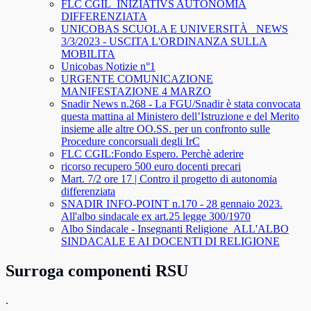
FLC CGIL_INIZIATIVS AUTONOMIA
DIFFERENZIATA
UNICOBAS SCUOLA E UNIVERSITÀ _NEWS
3/3/2023 - USCITA L'ORDINANZA SULLA
MOBILITA
Unicobas Notizie n°1
URGENTE COMUNICAZIONE
MANIFESTAZIONE 4 MARZO
Snadir News n.268 - La FGU/Snadir è stata convocata
questa mattina al Ministero dell’Istruzione e del Merito
insieme alle altre OO.SS. per un confronto sulle
Procedure concorsuali degli IrC
FLC CGIL:Fondo Espero. Perchè aderire
ricorso recupero 500 euro docenti precari
Mart. 7/2 ore 17 | Contro il progetto di autonomia
differenziata
SNADIR INFO-POINT n.170 - 28 gennaio 2023.
All'albo sindacale ex art.25 legge 300/1970
Albo Sindacale - Insegnanti Religione_ALL'ALBO
SINDACALE E AI DOCENTI DI RELIGIONE
Surroga componenti RSU
.