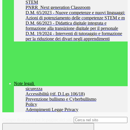
STEM
PNRR_Next generation Classroom
D.M. 65/2023 - Nuove competenze e nuovi linguaggi:
Azioni di potenziamento delle competenze STEM e m
D.M. 66/2023 - Didattica digitale integrata e
formazione alla transizione digitale per il personale
D.M. 19/2024 - Interventi di tutoraggio e formazione
per la riduzione dei divari negli apprendimenti
Note legali
sicurezza
Accessibilità (rif. D.Lgs 106/18)
Prevenzione bullismo e Cyberbullismo
Policy
Adempimenti Legge Privacy
Campo di ricerca per le pagine del sito