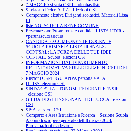
7 MAGGIO si vota CSPI Unicobas liste
Sindacato Feder. A.T.A._Elezioni CSI
Componente elettiva Dirigenti scolastici. Materiali Lista
III
liste NOI SCUOLA BENE COMUNE
Presentazione Programma e candidati LISTA UDIR -
#perunascuolasicura
CANDIDATO COMPONENTE DOCENTE
SCUOLA PRIMARIA LISTA III SNALS-
CONFSAL: LA FORZA DELLE TUE IDEE
CONFAIL-Scuola_elezioni CSI
INFORMAZIONI DAL DIPARTIMENTO
IRC_INFORMATIVA SULLE ELEZIONI CSPI DEL
7 MAGGIO 2024
Elezioni CSPI FGU-ANPA personale ATA
UDISS_elezioni CSI
SINDACATI AUTONOMI FEDERATI FENSIR
_elezione CSI
GILDA DEGLI INSEGNANTI DI LUCCA_ elezioni
CSI
SISA_elezioni CSI
Comparto e Area Istruzione e Ricerca – Sezione Scuola
Azioni di sciopero generale dell’8 marzo 2024.
Proclamazioni e adesioni.
Proclamazione sciopero 23 febbraio 2024