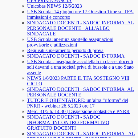
GPS PRIMA FASCIA
Unicobas NEWS 12/6/2023
USB Scuola: 14 giugno ore 17 Question Time su TFA,
immissioni e concorso
SINDACATO DOCENTI - SADOC INFORMA_AL
PERSONALE DOCENTE - ALL'ALBO
SINDACALE
USB Scuola: apertura sportello assegnazioni
provvisorie e utilizzazioni
Requisiti superamento periodo di prova
SINDACATO DOCENTI - SADOC INFORMA
USB Scuola - insegnante accoltellata in classe: docenti
soli davanti a una società priva di bussola e a uno Stato
assente
NEWS 1/6/2023 PARTE IL TFA SOSTEGNO VIII
CICLO
SINDACATO DOCENTI - SADOC INFORMA_AL
PERSONALE DOCENTE
TUTOR E ORIENTATORE: un’altra “riforma” del
PNRR - webinar 26.5.2023 ore 17
Merc. 31/5 h. 14.30 | Dispersione scolastica e PNRR
SINDACATO DOCENTI - SADOC
INFORMA_INCONTRO FORMATIVO
GRATUITO DOCENTI
SINDACATO DOCENTI - SADOC INFORMA_ AL