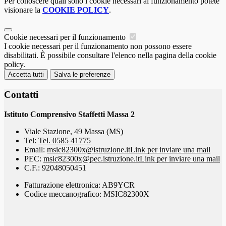
Per conoscere quali sono i cookie necessari al funzionamento potete
visionare la
COOKIE POLICY
.
Cookie necessari per il funzionamento
I cookie necessari per il funzionamento non possono essere
disabilitati. È possibile consultare l'elenco nella pagina della cookie
policy.
Accetta tutti
Salva le preferenze
Contatti
Istituto Comprensivo Staffetti Massa 2
Viale Stazione, 49 Massa (MS)
Tel:
Tel. 0585 41775
Email:
msic82300x@istruzione.it
Link per inviare una mail
PEC:
msic82300x@pec.istruzione.it
Link per inviare una mail
C.F.: 92048050451
Fatturazione elettronica: AB9YCR
Codice meccanografico: MSIC82300X