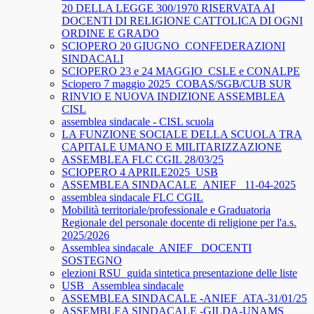
20 DELLA LEGGE 300/1970 RISERVATA AI
DOCENTI DI RELIGIONE CATTOLICA DI OGNI
ORDINE E GRADO
SCIOPERO 20 GIUGNO_CONFEDERAZIONI
SINDACALI
SCIOPERO 23 e 24 MAGGIO_CSLE e CONALPE
Sciopero 7 maggio 2025_COBAS/SGB/CUB SUR
RINVIO E NUOVA INDIZIONE ASSEMBLEA
CISL
assemblea sindacale - CISL scuola
LA FUNZIONE SOCIALE DELLA SCUOLA TRA
CAPITALE UMANO E MILITARIZZAZIONE
ASSEMBLEA FLC CGIL 28/03/25
SCIOPERO 4 APRILE2025_USB
ASSEMBLEA SINDACALE_ANIEF_ 11-04-2025
assemblea sindacale FLC CGIL
Mobilità territoriale/professionale e Graduatoria
Regionale del personale docente di religione per l'a.s.
2025/2026
Assemblea sindacale_ANIEF_ DOCENTI
SOSTEGNO
elezioni RSU_guida sintetica presentazione delle liste
USB_ Assemblea sindacale
ASSEMBLEA SINDACALE -ANIEF_ATA-31/01/25
ASSEMBLEA SINDACALE -GILDA-UNAMS