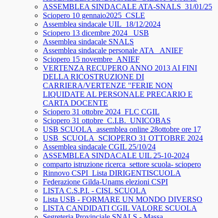
ASSEMBLEA SINDACALE ATA-SNALS_31/01/25
Sciopero 10 gennaio2025_CSLE
Assemblea sindacale UIL_18/12/2024
Sciopero 13 dicembre 2024_ USB
Assemblea sindacale SNALS
Assemblea sindacale personale ATA_ ANIEF
Sciopero 15 novembre_ANIEF
VERTENZA RECUPERO ANNO 2013 AI FINI
DELLA RICOSTRUZIONE DI
CARRIERA/VERTENZE "FERIE NON
LIQUIDATE AL PERSONALE PRECARIO E
CARTA DOCENTE
Sciopero 31 ottobre 2024_FLC CGIL
Sciopero 31 ottobre_C.I.B._UNICOBAS
USB SCUOLA_assemblea online 28ottobre ore 17
USB_SCUOLA_SCIOPERO 31 OTTOBRE 2024
Assemblea sindacale CGIL 25/10/24
ASSEMBLEA SINDACALE UIL 25-10-2024
comparto istruzione ricerca_settore scuola- sciopero
Rinnovo CSPI_Lista DIRIGENTISCUOLA
Federazione Gilda-Unams elezioni CSPI
LISTA C.S.P.I. - CISL SCUOLA
Lista USB - FORMARE UN MONDO DIVERSO
LISTA CANDIDATI CGIL VALORE SCUOLA
Segreteria Provinciale SNALS - Massa