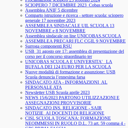
SCIOPERO 7 DICEMBRE 2023_Cobas scuola
Assemblea ANIF 5 dicembre
Comparto istruzione e ricerca - settore scuola: sciopero
generale 17 novembre 2023
ASSEMBLEA SINDACALE UIL SCUOLA 13
NOVEMBRE e 8 NOVEMBRE
Assemblea sindacale on line UNICOBAS.SCUOLA
ASSEMBLEA PRECARI FLC CGIL 9 NOVEMBRE
Surroga componenti RSU
USB_31 agosto ore 17: assemblea di presentazione del
corso per il concorso straordinario ter
UNICOBAS SCUOLA E UNIVERSITA'_ LA
BUFALA DEI 124 EURO PER LA SCUOLA
Nuove modalità di formazione e assunzione: USB
Scuola denuncia l’ennesima farsa
SINDACATO ATA - INFORMAZIONI_AL
PERSONALE ATA
Newsletter USB Scuola aprile 2023
NEWS 15/6/2023 PARTONO UTILIZZAZIONI E
ASSEGNAZIONI PROVVISORIE
SINDACATO INS. RELIGIONE - SAIR
NOTIZIE_AI DOCENTI DI RELIGIONE
CISL SCUOLA TOSCANA: FORMAZIONE
NEOIMMESSI IN RUOLO D.L. 73 art. 59 comma 4 -