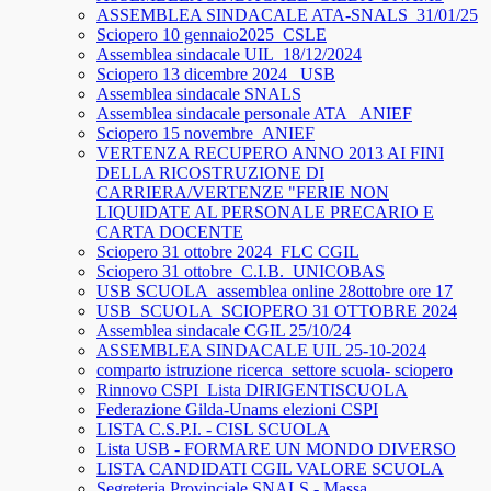
ASSEMBLEA SINDACALE ATA-SNALS_31/01/25
Sciopero 10 gennaio2025_CSLE
Assemblea sindacale UIL_18/12/2024
Sciopero 13 dicembre 2024_ USB
Assemblea sindacale SNALS
Assemblea sindacale personale ATA_ ANIEF
Sciopero 15 novembre_ANIEF
VERTENZA RECUPERO ANNO 2013 AI FINI
DELLA RICOSTRUZIONE DI
CARRIERA/VERTENZE "FERIE NON
LIQUIDATE AL PERSONALE PRECARIO E
CARTA DOCENTE
Sciopero 31 ottobre 2024_FLC CGIL
Sciopero 31 ottobre_C.I.B._UNICOBAS
USB SCUOLA_assemblea online 28ottobre ore 17
USB_SCUOLA_SCIOPERO 31 OTTOBRE 2024
Assemblea sindacale CGIL 25/10/24
ASSEMBLEA SINDACALE UIL 25-10-2024
comparto istruzione ricerca_settore scuola- sciopero
Rinnovo CSPI_Lista DIRIGENTISCUOLA
Federazione Gilda-Unams elezioni CSPI
LISTA C.S.P.I. - CISL SCUOLA
Lista USB - FORMARE UN MONDO DIVERSO
LISTA CANDIDATI CGIL VALORE SCUOLA
Segreteria Provinciale SNALS - Massa