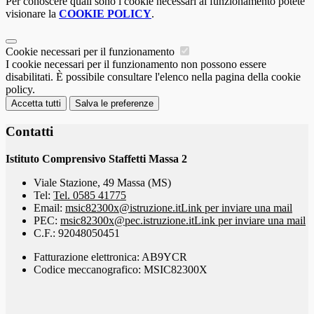
Per conoscere quali sono i cookie necessari al funzionamento potete
visionare la
COOKIE POLICY
.
Cookie necessari per il funzionamento
I cookie necessari per il funzionamento non possono essere
disabilitati. È possibile consultare l'elenco nella pagina della cookie
policy.
Accetta tutti
Salva le preferenze
Contatti
Istituto Comprensivo Staffetti Massa 2
Viale Stazione, 49 Massa (MS)
Tel:
Tel. 0585 41775
Email:
msic82300x@istruzione.it
Link per inviare una mail
PEC:
msic82300x@pec.istruzione.it
Link per inviare una mail
C.F.: 92048050451
Fatturazione elettronica: AB9YCR
Codice meccanografico: MSIC82300X