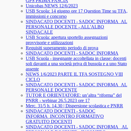
GPS PRIMA FASCIA
Unicobas NEWS 12/6/2023
USB Scuola: 14 giugno ore 17 Question Time su TFA,
immissioni e concorso
SINDACATO DOCENTI - SADOC INFORMA_AL
PERSONALE DOCENTE - ALL'ALBO
SINDACALE
USB Scuola: apertura sportello assegnazioni
provvisorie e utilizzazioni
Requisiti superamento periodo di prova
SINDACATO DOCENTI - SADOC INFORMA
USB Scuola - insegnante accoltellata in classe: docenti
soli davanti a una società priva di bussola e a uno Stato
assente
NEWS 1/6/2023 PARTE IL TFA SOSTEGNO VIII
CICLO
SINDACATO DOCENTI - SADOC INFORMA_AL
PERSONALE DOCENTE
TUTOR E ORIENTATORE: un’altra “riforma” del
PNRR - webinar 26.5.2023 ore 17
Merc. 31/5 h. 14.30 | Dispersione scolastica e PNRR
SINDACATO DOCENTI - SADOC
INFORMA_INCONTRO FORMATIVO
GRATUITO DOCENTI
SINDACATO DOCENTI - SADOC INFORMA_ AL