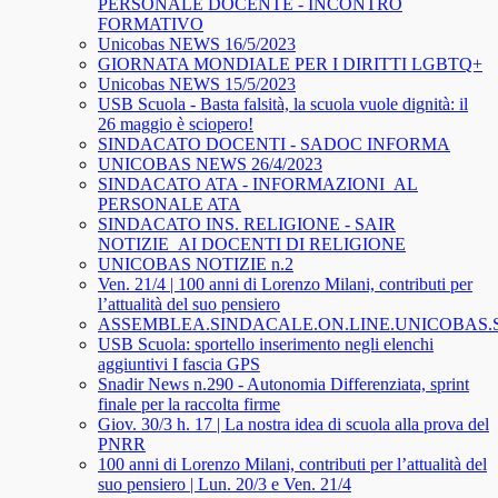
PERSONALE DOCENTE - INCONTRO
FORMATIVO
Unicobas NEWS 16/5/2023
GIORNATA MONDIALE PER I DIRITTI LGBTQ+
Unicobas NEWS 15/5/2023
USB Scuola - Basta falsità, la scuola vuole dignità: il
26 maggio è sciopero!
SINDACATO DOCENTI - SADOC INFORMA
UNICOBAS NEWS 26/4/2023
SINDACATO ATA - INFORMAZIONI_AL
PERSONALE ATA
SINDACATO INS. RELIGIONE - SAIR
NOTIZIE_AI DOCENTI DI RELIGIONE
UNICOBAS NOTIZIE n.2
Ven. 21/4 | 100 anni di Lorenzo Milani, contributi per
l’attualità del suo pensiero
ASSEMBLEA.SINDACALE.ON.LINE.UNICOBAS
USB Scuola: sportello inserimento negli elenchi
aggiuntivi I fascia GPS
Snadir News n.290 - Autonomia Differenziata, sprint
finale per la raccolta firme
Giov. 30/3 h. 17 | La nostra idea di scuola alla prova del
PNRR
100 anni di Lorenzo Milani, contributi per l’attualità del
suo pensiero | Lun. 20/3 e Ven. 21/4