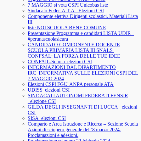
7 MAGGIO si vota CSPI Unicobas liste
Sindacato Feder. A.T.A._Elezioni CSI
Componente elettiva Dirigenti scolastici. Materiali Lista
III
liste NOI SCUOLA BENE COMUNE
Presentazione Programma e candidati LISTA UDIR -
#perunascuolasicura
CANDIDATO COMPONENTE DOCENTE
SCUOLA PRIMARIA LISTA III SNALS-
CONFSAL: LA FORZA DELLE TUE IDEE
CONFAIL-Scuola_elezioni CSI
INFORMAZIONI DAL DIPARTIMENTO
IRC_INFORMATIVA SULLE ELEZIONI CSPI DEL
7 MAGGIO 2024
Elezioni CSPI FGU-ANPA personale ATA
UDISS_elezioni CSI
SINDACATI AUTONOMI FEDERATI FENSIR
_elezione CSI
GILDA DEGLI INSEGNANTI DI LUCCA_ elezioni
CSI
SISA_elezioni CSI
Comparto e Area Istruzione e Ricerca – Sezione Scuola
Azioni di sciopero generale dell’8 marzo 2024.
Proclamazioni e adesioni.
Proclamazione sciopero 23 febbraio 2024