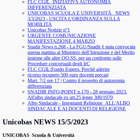
FLC CGIL_INIZIATIVS AUTONOMIA
DIFFERENZIATA
UNICOBAS SCUOLA E UNIVERSITÀ _NEWS
3/3/2023 - USCITA L'ORDINANZA SULLA
MOBILITA
Unicobas Notizie n°1
URGENTE COMUNICAZIONE
MANIFESTAZIONE 4 MARZO
Snadir News n.268 - La FGU/Snadir è stata convocata
questa mattina al Ministero dell’Istruzione e del Merito
insieme alle altre OO.SS. per un confronto sulle
Procedure concorsuali degli IrC
FLC CGIL:Fondo Espero. Perchè aderire
ricorso recupero 500 euro docenti precari
Mart. 7/2 ore 17 | Contro il progetto di autonomia
differenziata
SNADIR INFO-POINT n.170 - 28 gennaio 2023.
All'albo sindacale ex art.25 legge 300/1970
Albo Sindacale - Insegnanti Religione_ALL'ALBO
SINDACALE E AI DOCENTI DI RELIGIONE
Unicobas NEWS 15/5/2023
UNICOBAS Scuola & Università