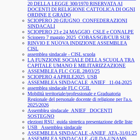
20 DELLA LEGGE 300/1970 RISERVATA AI
DOCENTI DI RELIGIONE CATTOLICA DI OGNI
ORDINE E GRADO
SCIOPERO 20 GIUGNO_CONFEDERAZIONI
SINDACALI
SCIOPERO 23 e 24 MAGGIO_CSLE e CONALPE
Sciopero 7 maggio 2025_COBAS/SGB/CUB SUR
RINVIO E NUOVA INDIZIONE ASSEMBLEA
CISL
assemblea sindacale - CISL scuola
LA FUNZIONE SOCIALE DELLA SCUOLA TRA
CAPITALE UMANO E MILITARIZZAZIONE
ASSEMBLEA FLC CGIL 28/03/25
SCIOPERO 4 APRILE2025_USB
ASSEMBLEA SINDACALE_ANIEF_ 11-04-2025
assemblea sindacale FLC CGIL
Mobilità territoriale/professionale e Graduatoria
Regionale del personale docente di religione per l'a.s.
2025/2026
Assemblea sindacale_ANIEF_ DOCENTI
SOSTEGNO
elezioni RSU_guida sintetica presentazione delle liste
USB_ Assemblea sindacale
ASSEMBLEA SINDACALE -ANIEF_ATA-31/01/25
ASSEMBLEA SINDACALE -GILDA-UNAMS