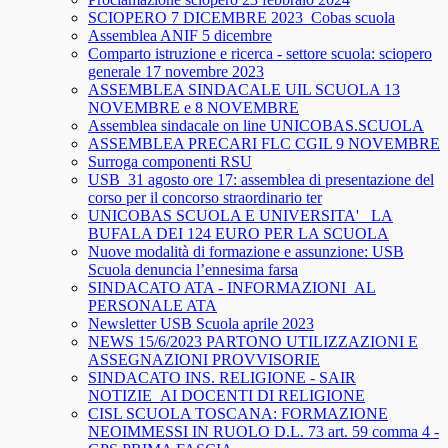
SCIOPERO 7 DICEMBRE 2023_Cobas scuola
Assemblea ANIF 5 dicembre
Comparto istruzione e ricerca - settore scuola: sciopero
generale 17 novembre 2023
ASSEMBLEA SINDACALE UIL SCUOLA 13
NOVEMBRE e 8 NOVEMBRE
Assemblea sindacale on line UNICOBAS.SCUOLA
ASSEMBLEA PRECARI FLC CGIL 9 NOVEMBRE
Surroga componenti RSU
USB_31 agosto ore 17: assemblea di presentazione del
corso per il concorso straordinario ter
UNICOBAS SCUOLA E UNIVERSITA'_ LA
BUFALA DEI 124 EURO PER LA SCUOLA
Nuove modalità di formazione e assunzione: USB
Scuola denuncia l’ennesima farsa
SINDACATO ATA - INFORMAZIONI_AL
PERSONALE ATA
Newsletter USB Scuola aprile 2023
NEWS 15/6/2023 PARTONO UTILIZZAZIONI E
ASSEGNAZIONI PROVVISORIE
SINDACATO INS. RELIGIONE - SAIR
NOTIZIE_AI DOCENTI DI RELIGIONE
CISL SCUOLA TOSCANA: FORMAZIONE
NEOIMMESSI IN RUOLO D.L. 73 art. 59 comma 4 -