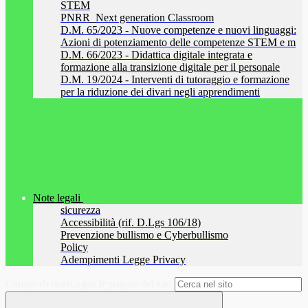
STEM
PNRR_Next generation Classroom
D.M. 65/2023 - Nuove competenze e nuovi linguaggi:
Azioni di potenziamento delle competenze STEM e m
D.M. 66/2023 - Didattica digitale integrata e
formazione alla transizione digitale per il personale
D.M. 19/2024 - Interventi di tutoraggio e formazione
per la riduzione dei divari negli apprendimenti
Note legali
sicurezza
Accessibilità (rif. D.Lgs 106/18)
Prevenzione bullismo e Cyberbullismo
Policy
Adempimenti Legge Privacy
Campo di ricerca per le pagine del sito